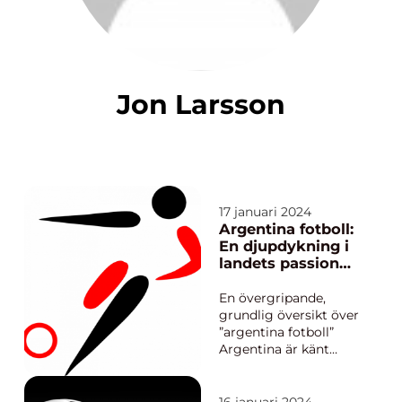
Jon Larsson
17 januari 2024
Argentina fotboll:
En djupdykning i
landets passion
för spelet
En övergripande,
grundlig översikt över
”argentina fotboll”
Argentina är känt
som en av världens
främsta
fotbollsnationer och