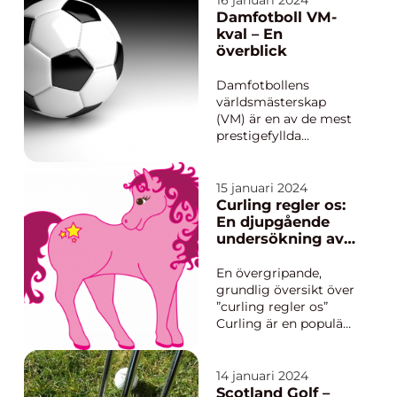
16 januari 2024
landets passion för
Damfotboll VM-
spelet är svår att
kval – En
förbise. Sedan tidigt
överblick
1900-tal har Argentina
utmärkt sig på den
Damfotbollens
internati...
världsmästerskap
(VM) är en av de mest
prestigefyllda
evenemangen inom
internationell
damfotboll. För att
15 januari 2024
kvalificera sig för
Curling regler os:
denna turnering krävs
En djupgående
att varje landslag
undersökning av
genomgår en
reglerna och
kvalificeringsprocess
utvecklingen
En övergripande,
som möjliggör att de
grundlig översikt över
bästa lagen fr...
”curling regler os”
Curling är en populär
vintersport som
involverar två lag som
tävlar mot varandra
14 januari 2024
genom att skicka
Scotland Golf –