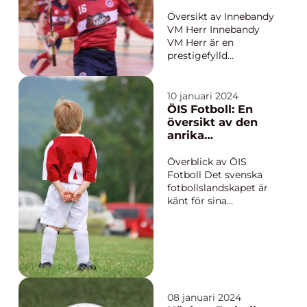
består av 16 lag som
Världsmästerskap
spelar mot varandra
en i Innebandy för
Översikt av Innebandy
under en säsong som
Herrar
VM Herr Innebandy
sträck...
VM Herr är en
prestigefylld
internationell
mästerskapstävling
för herrlag i
10 januari 2024
innebandy. Det
ÖIS Fotboll: En
arrangeras vartannat
översikt av den
år och samlar de
anrika
bästa
fotbollsklubben
innebandynationerna
Överblick av ÖIS
från hela världen.
Fotboll Det svenska
Tävlingen lockar stora
fotbollslandskapet är
skaror av fan...
känt för sina
framstående klubbar
och en av dessa är
Örgryte
Idrottssällskap, oftast
förkortat som ÖIS.
Klubben grundades
redan år 1887 och
08 januari 2024
anses vara en av