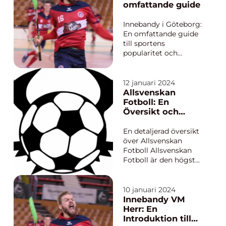
curling. While the
omfattande guide
entire curling
tournament is
Innebandy i Göteborg:
captivating, the
En omfattande guide
climax of the ev...
till sportens
popularitet och
variation Inledning:
Innebandy har på
senare år blivit en av
12 januari 2024
de mest populära och
Allsvenskan
dynamiska sporterna i
Fotboll: En
Göteborg. Med ett
Översikt och
stort antal spelare och
Analys
klubbar har staden
En detaljerad översikt
blivit ett ce...
över Allsvenskan
Fotboll Allsvenskan
Fotboll är den högsta
fotbollsserien i
Sverige och därmed
landets mest
10 januari 2024
prestigefyllda och
Innebandy VM
populära
Herr: En
fotbollstävling. Serien
Introduktion till