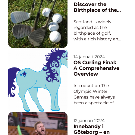
stenar på en isbana
Discover the
mot ett målområde.
Birthplace of the
Reglerna för curling
Sport
är viktiga för att s...
Scotland is widely
regarded as the
birthplace of golf,
with a rich history and
a plethora of stunning
golf courses that
attract enthusiasts
14 januari 2024
from around the
OS Curling Final:
world. In this
A Comprehensive
comprehensive
Overview
article, we will delve
into the world of
Introduction The
Scotland golf,
Olympic Winter
exploring...
Games have always
been a spectacle of
intense competition
and skill, and one
sport that has gained
12 januari 2024
immense popularity
Innebandy i
in recent years is
Göteborg – en