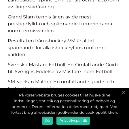
av längdskidåkning
Grand Slam tennis är en av de mest
prestigefyllda och spännande turneringarna
inom tennisvärlden
Resultaten från ishockey-VM är alltid
spännande för alla ishockeyfans runt om i
världen
Svenska Mästare Fotboll: En Omfattande Guide
till Sveriges Födelse av Mästare inom Fotboll
SM-veckan Malmö: En omfattande guide och
historisk genomgång
På vores website bruges cookies til at huske dine
Charlotte Kalla har varit en av Sveriges mest
indstillinger, statistik og personalisering af indhold og
framstående skidåkare under de senaste
annoncer. Denne information deles med tredjepart. Ved
decennierna
fortsat brug af websiden godkender du cookiepolitikken.
Ok
Privatlivspolitik
Roliga lagnamn padel - En guide till