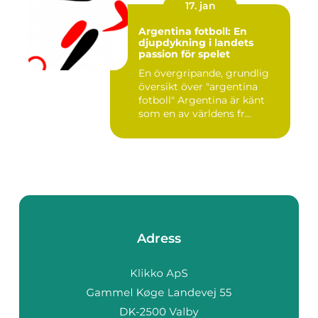
17. jan
Argentina fotboll: En
djupdykning i landets
passion för spelet
En övergripande, grundlig
översikt över "argentina
fotboll" Argentina är känt
som en av världens fr...
Adress