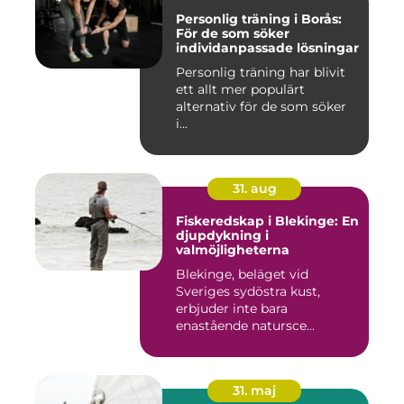
Personlig träning i Borås:
För de som söker
individanpassade lösningar
Personlig träning har blivit
ett allt mer populärt
alternativ för de som söker
i...
31. aug
Fiskeredskap i Blekinge: En
djupdykning i
valmöjligheterna
Blekinge, beläget vid
Sveriges sydöstra kust,
erbjuder inte bara
enastående natursce...
31. maj