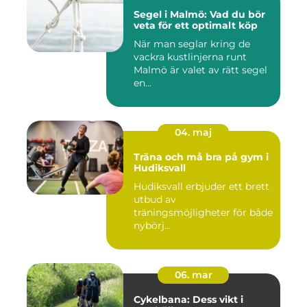
Segel i Malmö: Vad du bör
veta för ett optimalt köp
När man seglar kring de
vackra kustlinjerna runt
Malmö är valet av rätt segel
en...
04. maj
Träna och må bra på gym i
Hudiksvall
Hudiksvall erbjuder ett brett
utbud av
träningsmöjligheter för både
nybörj...
06. mar
Cykelbana: Dess vikt i