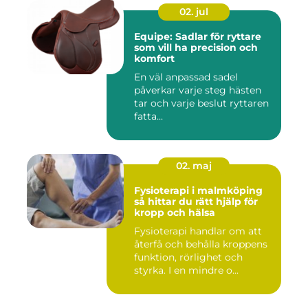
02. jul
Equipe: Sadlar för ryttare
som vill ha precision och
komfort
En väl anpassad sadel
påverkar varje steg hästen
tar och varje beslut ryttaren
fatta...
02. maj
Fysioterapi i malmköping
så hittar du rätt hjälp för
kropp och hälsa
Fysioterapi handlar om att
återfå och behålla kroppens
funktion, rörlighet och
styrka. I en mindre o...