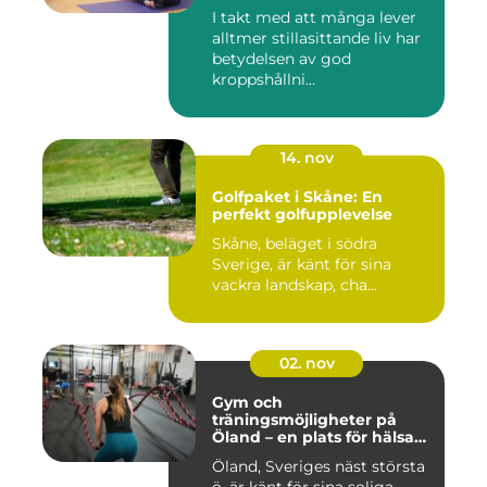
I takt med att många lever
alltmer stillasittande liv har
betydelsen av god
kroppshållni...
14. nov
Golfpaket i Skåne: En
perfekt golfupplevelse
Skåne, beläget i södra
Sverige, är känt för sina
vackra landskap, cha...
02. nov
Gym och
träningsmöjligheter på
Öland – en plats för hälsa
och välbefinnande
Öland, Sveriges näst största