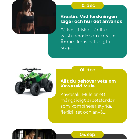
10. dec
Kreatin: Vad forskningen
säger och hur det används
Få kosttillskott är lika
välstuderade som kreatin.
Ämnet finns naturligt i
krop...
01. dec
Allt du behöver veta om
Kawasaki Mule
Kawasaki Mule är ett
mångsidigt arbetsfordon
som kombinerar styrka,
flexibilitet och anv&...
05. sep