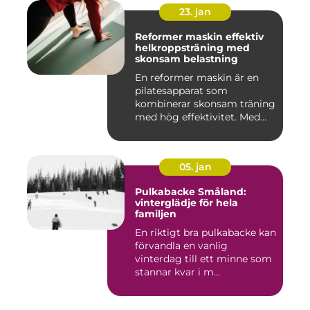
23. jan
Reformer maskin effektiv
helkroppsträning med
skonsam belastning
En reformer maskin är en
pilatesapparat som
kombinerar skonsam träning
med hög effektivitet. Med
hjä...
05. jan
Pulkabacke Småland:
vinterglädje för hela
familjen
En riktigt bra pulkabacke kan
förvandla en vanlig
vinterdag till ett minne som
stannar kvar i m...