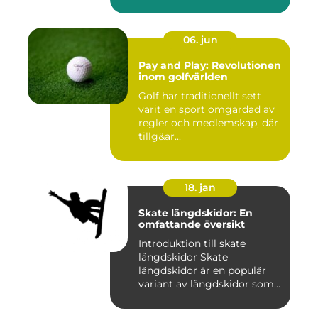
06. jun
Pay and Play: Revolutionen
inom golfvärlden
Golf har traditionellt sett
varit en sport omgärdad av
regler och medlemskap, där
tillg&ar...
18. jan
Skate längdskidor: En
omfattande översikt
Introduktion till skate
längdskidor Skate
längdskidor är en populär
variant av längdskidor som
anvä...