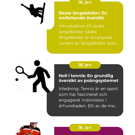
18. jan
Skate längdskidor: En
omfattande översikt
Introduktion till skate
längdskidor Skate
längdskidor är en populär
variant av längdskidor som
anvä...
18. jan
Noll i tennis: En grundlig
översikt av poängsystemet
Inledning: Tennis är en sport
som har fascinerat och
engagerat människor i
århundraden. Ett av de me...
18. jan