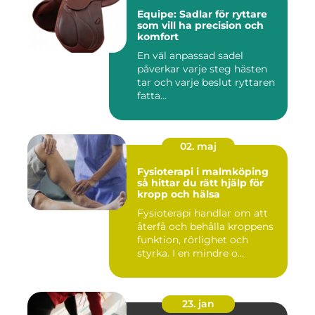
Equipe: Sadlar för ryttare
som vill ha precision och
komfort
En väl anpassad sadel
påverkar varje steg hästen
tar och varje beslut ryttaren
fatta...
02. maj
Fysioterapi i malmköping
så hittar du rätt hjälp för
kropp och hälsa
Fysioterapi handlar om att
återfå och behålla kroppens
funktion, rörlighet och
styrka. I en mindre o...
23. jan