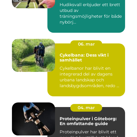
Hudiksvall erbjuder ett brett
utbud av
träningsmöjligheter för både
nybörj...
06. mar
Cykelbana: Dess vikt i
samhället
Cykelbanor har blivit en
integrerad del av dagens
urbana landskap och
landsbygdsområden, redo ...
04. mar
Proteinpulver i Göteborg:
En omfattande guide
Proteinpulver har blivit ett