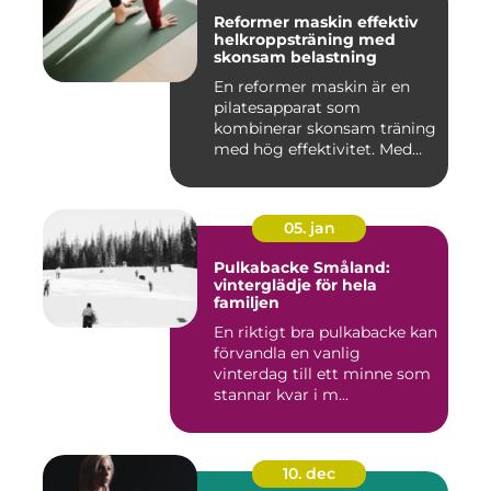
Reformer maskin effektiv
helkroppsträning med
skonsam belastning
En reformer maskin är en
pilatesapparat som
kombinerar skonsam träning
med hög effektivitet. Med
hjä...
05. jan
Pulkabacke Småland:
vinterglädje för hela
familjen
En riktigt bra pulkabacke kan
förvandla en vanlig
vinterdag till ett minne som
stannar kvar i m...
10. dec