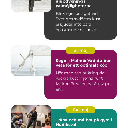
djupdykning i
valmöjligheterna
Blekinge, beläget vid
Sveriges sydöstra kust,
erbjuder inte bara
enastående natursce...
31. maj
Segel i Malmö: Vad du bör
veta för ett optimalt köp
När man seglar kring de
vackra kustlinjerna runt
Malmö är valet av rätt segel
en...
04. maj
Träna och må bra på gym i
Hudiksvall