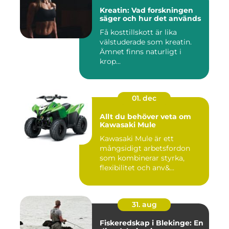
Kreatin: Vad forskningen
säger och hur det används
Få kosttillskott är lika
välstuderade som kreatin.
Ämnet finns naturligt i
krop...
01. dec
Allt du behöver veta om
Kawasaki Mule
Kawasaki Mule är ett
mångsidigt arbetsfordon
som kombinerar styrka,
flexibilitet och anv&...
31. aug
Fiskeredskap i Blekinge: En