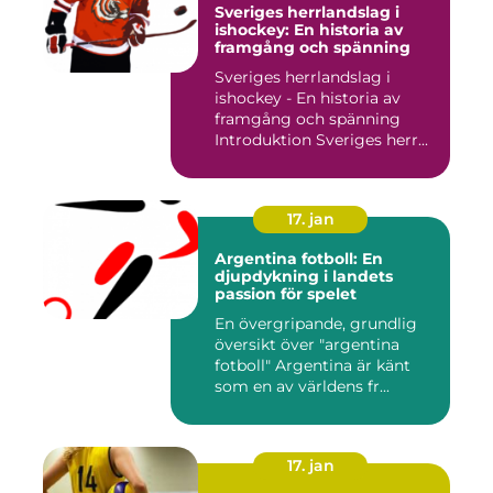
Sveriges herrlandslag i
ishockey: En historia av
framgång och spänning
Sveriges herrlandslag i
ishockey - En historia av
framgång och spänning
Introduktion Sveriges herr...
17. jan
Argentina fotboll: En
djupdykning i landets
passion för spelet
En övergripande, grundlig
översikt över "argentina
fotboll" Argentina är känt
som en av världens fr...
17. jan