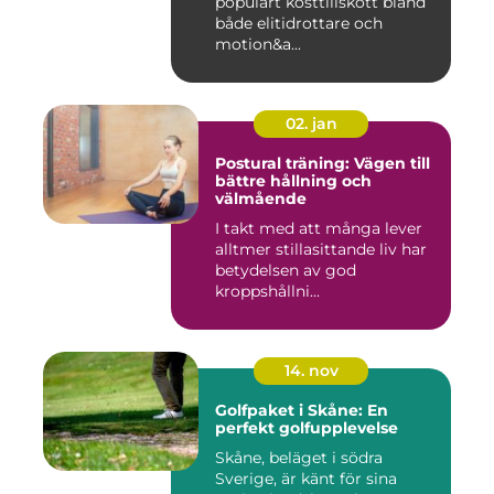
populärt kosttillskott bland
både elitidrottare och
motion&a...
02. jan
Postural träning: Vägen till
bättre hållning och
välmående
I takt med att många lever
alltmer stillasittande liv har
betydelsen av god
kroppshållni...
14. nov
Golfpaket i Skåne: En
perfekt golfupplevelse
Skåne, beläget i södra
Sverige, är känt för sina