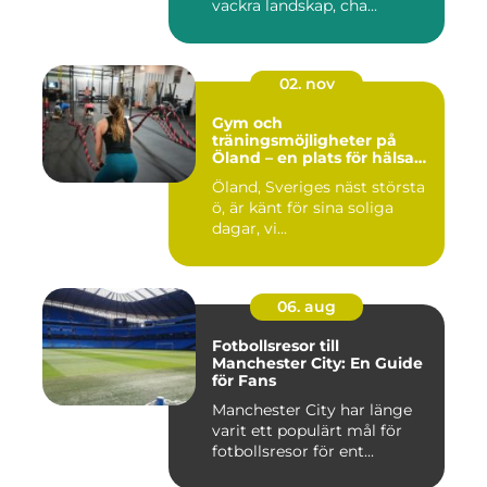
vackra landskap, cha...
02. nov
Gym och
träningsmöjligheter på
Öland – en plats för hälsa
och välbefinnande
Öland, Sveriges näst största
ö, är känt för sina soliga
dagar, vi...
06. aug
Fotbollsresor till
Manchester City: En Guide
för Fans
Manchester City har länge
varit ett populärt mål för
fotbollsresor för ent...