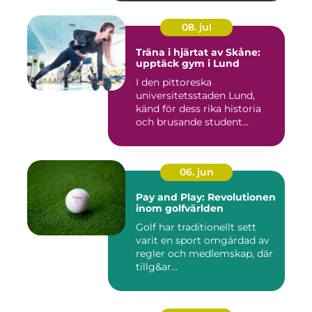
08. jul
Träna i hjärtat av Skåne:
upptäck gym i Lund
I den pittoreska
universitetsstaden Lund,
känd för dess rika historia
och brusande student...
06. jun
Pay and Play: Revolutionen
inom golfvärlden
Golf har traditionellt sett
varit en sport omgärdad av
regler och medlemskap, där
tillg&ar...