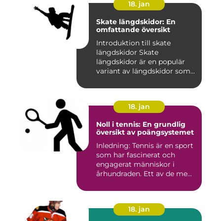
18. jan
Skate längdskidor: En
omfattande översikt
Introduktion till skate
längdskidor Skate
längdskidor är en populär
variant av längdskidor som
anvä...
18. jan
Noll i tennis: En grundlig
översikt av poängsystemet
Inledning: Tennis är en sport
som har fascinerat och
engagerat människor i
århundraden. Ett av de me...
18. jan