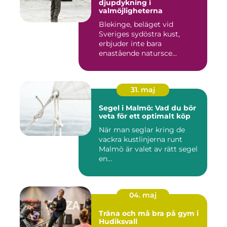
djupdykning i
valmöjligheterna
Blekinge, beläget vid
Sveriges sydöstra kust,
erbjuder inte bara
enastående natursce...
31. maj
Segel i Malmö: Vad du bör
veta för ett optimalt köp
När man seglar kring de
vackra kustlinjerna runt
Malmö är valet av rätt segel
en...
04. maj
Träna och må bra på gym i
Hudiksvall