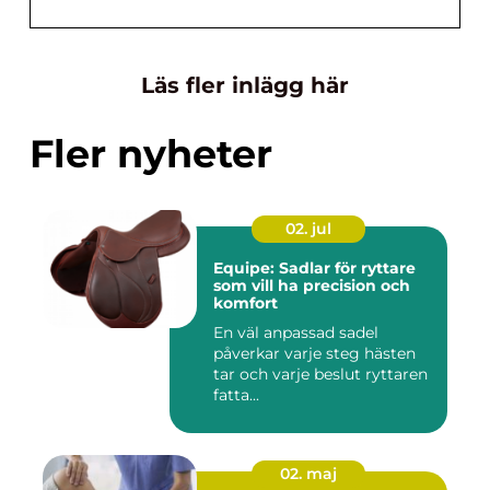
Läs fler inlägg här
Fler nyheter
02. jul
Equipe: Sadlar för ryttare
som vill ha precision och
komfort
En väl anpassad sadel
påverkar varje steg hästen
tar och varje beslut ryttaren
fatta...
02. maj