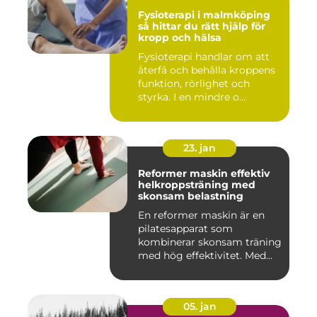
Fysioterapi i malmköping
så hittar du rätt hjälp för
kropp och hälsa
Fysioterapi handlar om att
återfå och behålla kroppens
funktion, rörlighet och
styrka. I en mindre o...
23. jan
Reformer maskin effektiv
helkroppsträning med
skonsam belastning
En reformer maskin är en
pilatesapparat som
kombinerar skonsam träning
med hög effektivitet. Med
hjä...
05. jan