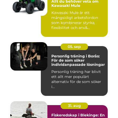
Allt du behöver veta om
Kawasaki Mule
Kawasaki Mule är ett
mångsidigt arbetsfordon
som kombinerar styrka,
flexibilitet och anv&...
05. sep
Personlig träning i Borås:
För de som söker
individanpassade lösningar
Personlig träning har blivit
ett allt mer populärt
alternativ för de som söker
i...
31. aug
Fiskeredskap i Blekinge: En