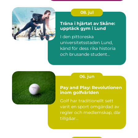
08. jul
Träna i hjärtat av Skåne:
upptäck gym i Lund
I den pittoreska
universitetsstaden Lund,
känd för dess rika historia
och brusande student...
06. jun
Pay and Play: Revolutionen
inom golfvärlden
Golf har traditionellt sett
varit en sport omgärdad av
regler och medlemskap, där
tillg&ar...