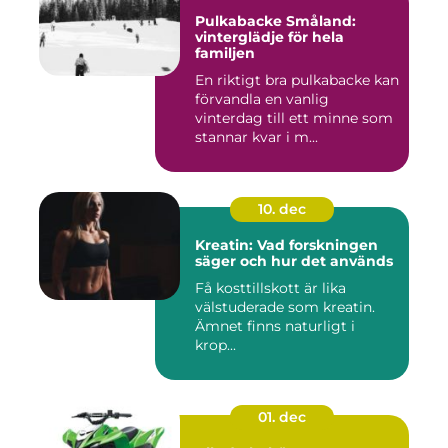
Pulkabacke Småland:
vinterglädje för hela
familjen
En riktigt bra pulkabacke kan
förvandla en vanlig
vinterdag till ett minne som
stannar kvar i m...
10. dec
Kreatin: Vad forskningen
säger och hur det används
Få kosttillskott är lika
välstuderade som kreatin.
Ämnet finns naturligt i
krop...
01. dec