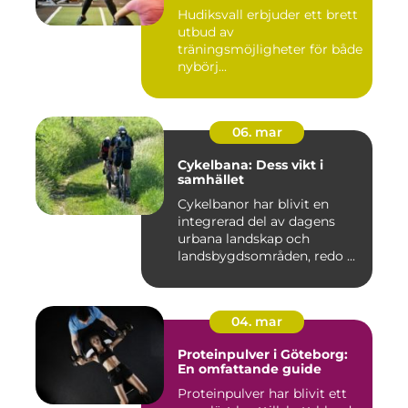
Hudiksvall erbjuder ett brett
utbud av
träningsmöjligheter för både
nybörj...
06. mar
Cykelbana: Dess vikt i
samhället
Cykelbanor har blivit en
integrerad del av dagens
urbana landskap och
landsbygdsområden, redo ...
04. mar
Proteinpulver i Göteborg:
En omfattande guide
Proteinpulver har blivit ett