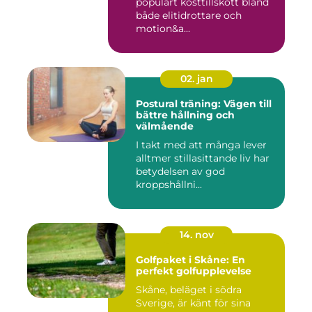
populärt kosttillskott bland
både elitidrottare och
motion&a...
02. jan
Postural träning: Vägen till
bättre hållning och
välmående
I takt med att många lever
alltmer stillasittande liv har
betydelsen av god
kroppshållni...
14. nov
Golfpaket i Skåne: En
perfekt golfupplevelse
Skåne, beläget i södra
Sverige, är känt för sina