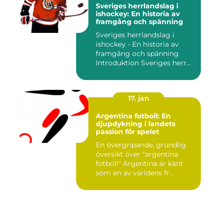
Sveriges herrlandslag i
ishockey: En historia av
framgång och spänning
Sveriges herrlandslag i
ishockey - En historia av
framgång och spänning
Introduktion Sveriges herr...
17. jan
Argentina fotboll: En
djupdykning i landets
passion för spelet
En övergripande, grundlig
översikt över "argentina
fotboll" Argentina är känt
som en av världens fr...