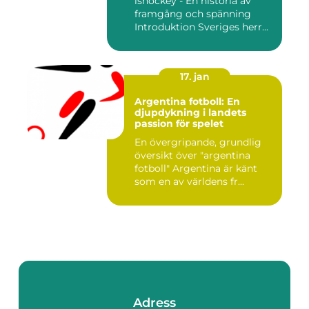
ishockey - En historia av
framgång och spänning
Introduktion Sveriges herr...
17. jan
Argentina fotboll: En
djupdykning i landets
passion för spelet
En övergripande, grundlig
översikt över "argentina
fotboll" Argentina är känt
som en av världens fr...
Adress