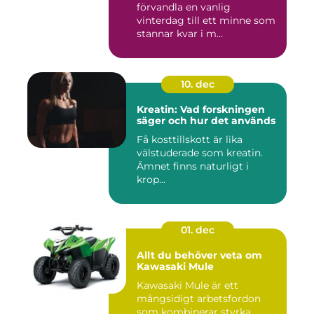
förvandla en vanlig
vinterdag till ett minne som
stannar kvar i m...
10. dec
Kreatin: Vad forskningen
säger och hur det används
Få kosttillskott är lika
välstuderade som kreatin.
Ämnet finns naturligt i
krop...
01. dec
Allt du behöver veta om
Kawasaki Mule
Kawasaki Mule är ett
mångsidigt arbetsfordon
som kombinerar styrka,