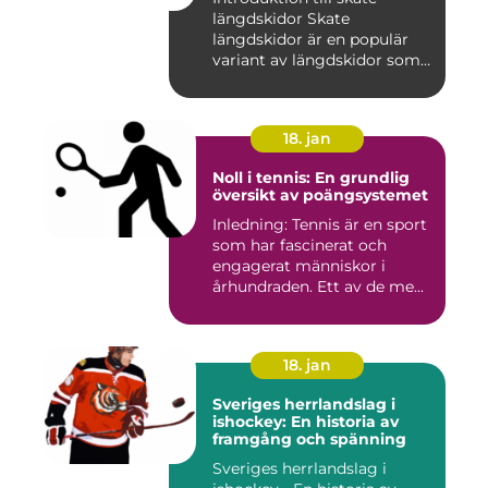
längdskidor Skate
längdskidor är en populär
variant av längdskidor som
anvä...
18. jan
Noll i tennis: En grundlig
översikt av poängsystemet
Inledning: Tennis är en sport
som har fascinerat och
engagerat människor i
århundraden. Ett av de me...
18. jan
Sveriges herrlandslag i
ishockey: En historia av
framgång och spänning
Sveriges herrlandslag i