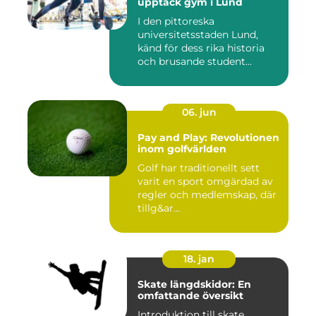
upptäck gym i Lund
I den pittoreska
universitetsstaden Lund,
känd för dess rika historia
och brusande student...
06. jun
Pay and Play: Revolutionen
inom golfvärlden
Golf har traditionellt sett
varit en sport omgärdad av
regler och medlemskap, där
tillg&ar...
18. jan
Skate längdskidor: En
omfattande översikt
Introduktion till skate