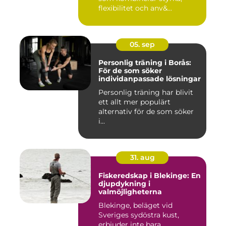
flexibilitet och anv&...
05. sep
Personlig träning i Borås:
För de som söker
individanpassade lösningar
Personlig träning har blivit
ett allt mer populärt
alternativ för de som söker
i...
31. aug
Fiskeredskap i Blekinge: En
djupdykning i
valmöjligheterna
Blekinge, beläget vid
Sveriges sydöstra kust,
erbjuder inte bara