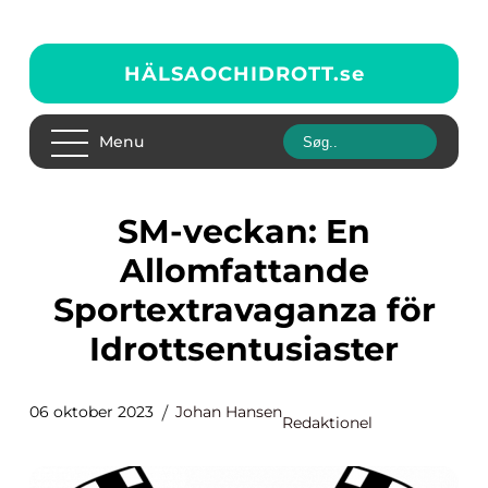
HÄLSAOCHIDROTT.
se
Menu
SM-veckan: En
Allomfattande
Sportextravaganza för
Idrottsentusiaster
06 oktober 2023
Johan Hansen
Redaktionel