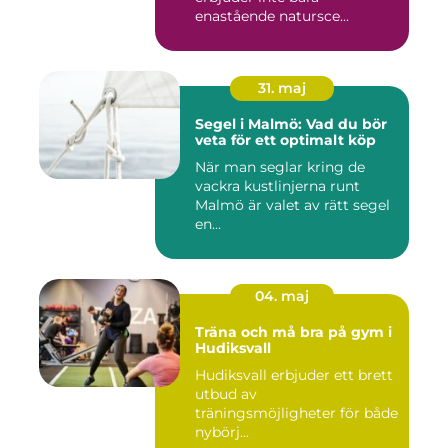
enastående natursce...
31. maj
Segel i Malmö: Vad du bör
veta för ett optimalt köp
När man seglar kring de
vackra kustlinjerna runt
Malmö är valet av rätt segel
en...
04. maj
Träna och må bra på gym i
Hudiksvall
Hudiksvall erbjuder ett brett
utbud av
träningsmöjligheter för både
nybörj...