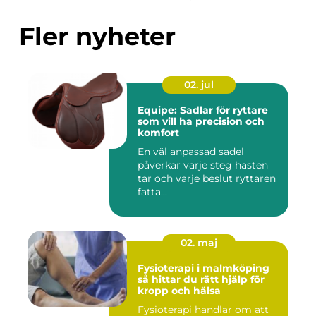
Fler nyheter
02. jul
Equipe: Sadlar för ryttare
som vill ha precision och
komfort
En väl anpassad sadel
påverkar varje steg hästen
tar och varje beslut ryttaren
fatta...
02. maj
Fysioterapi i malmköping
så hittar du rätt hjälp för
kropp och hälsa
Fysioterapi handlar om att