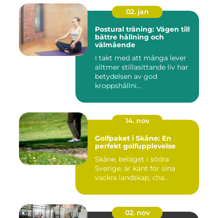
02. jan
Postural träning: Vägen till
bättre hållning och
välmående
I takt med att många lever
alltmer stillasittande liv har
betydelsen av god
kroppshållni...
14. nov
Golfpaket i Skåne: En
perfekt golfupplevelse
Skåne, beläget i södra
Sverige, är känt för sina
vackra landskap, cha...
02. nov