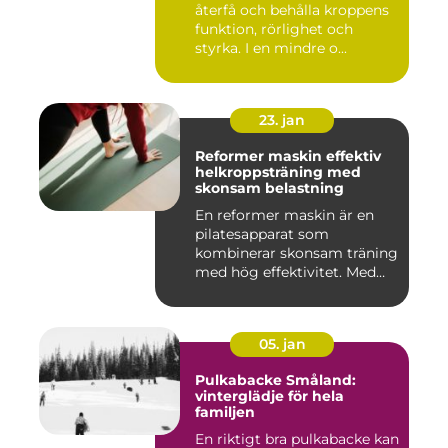
återfå och behålla kroppens
funktion, rörlighet och
styrka. I en mindre o...
23. jan
Reformer maskin effektiv
helkroppsträning med
skonsam belastning
En reformer maskin är en
pilatesapparat som
kombinerar skonsam träning
med hög effektivitet. Med
hjä...
05. jan
Pulkabacke Småland:
vinterglädje för hela
familjen
En riktigt bra pulkabacke kan