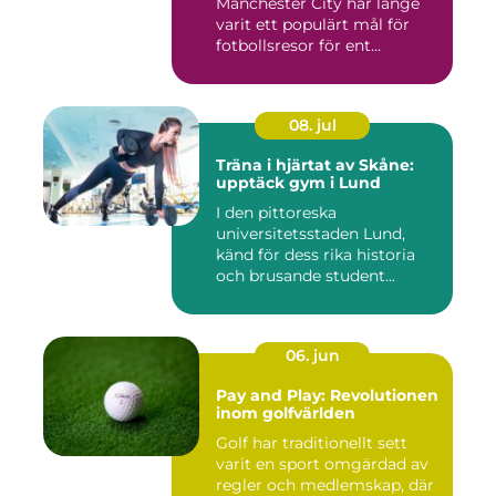
Manchester City har länge
varit ett populärt mål för
fotbollsresor för ent...
08. jul
Träna i hjärtat av Skåne:
upptäck gym i Lund
I den pittoreska
universitetsstaden Lund,
känd för dess rika historia
och brusande student...
06. jun
Pay and Play: Revolutionen
inom golfvärlden
Golf har traditionellt sett
varit en sport omgärdad av
regler och medlemskap, där