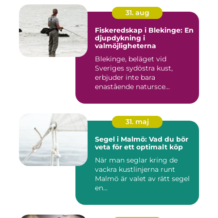
31. aug
Fiskeredskap i Blekinge: En
djupdykning i
valmöjligheterna
Blekinge, beläget vid
Sveriges sydöstra kust,
erbjuder inte bara
enastående natursce...
31. maj
Segel i Malmö: Vad du bör
veta för ett optimalt köp
När man seglar kring de
vackra kustlinjerna runt
Malmö är valet av rätt segel
en...