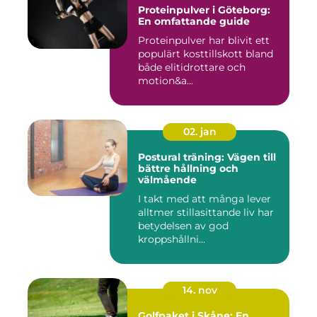
Proteinpulver i Göteborg:
En omfattande guide
Proteinpulver har blivit ett
populärt kosttillskott bland
både elitidrottare och
motion&a...
02. jan
Postural träning: Vägen till
bättre hållning och
välmående
I takt med att många lever
alltmer stillasittande liv har
betydelsen av god
kroppshållni...
14. nov
Golfpaket i Skåne: En