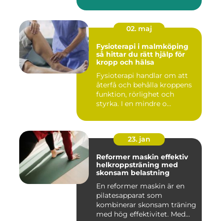
02. maj
Fysioterapi i malmköping
så hittar du rätt hjälp för
kropp och hälsa
Fysioterapi handlar om att
återfå och behålla kroppens
funktion, rörlighet och
styrka. I en mindre o...
23. jan
Reformer maskin effektiv
helkroppsträning med
skonsam belastning
En reformer maskin är en
pilatesapparat som
kombinerar skonsam träning
med hög effektivitet. Med