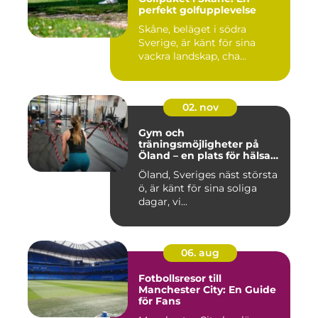
perfekt golfupplevelse
Skåne, beläget i södra
Sverige, är känt för sina
vackra landskap, cha...
02. nov
Gym och
träningsmöjligheter på
Öland – en plats för hälsa
och välbefinnande
Öland, Sveriges näst största
ö, är känt för sina soliga
dagar, vi...
06. aug
Fotbollsresor till
Manchester City: En Guide
för Fans