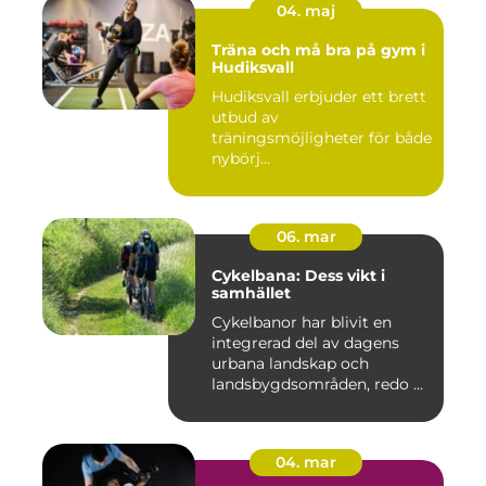
04. maj
Träna och må bra på gym i
Hudiksvall
Hudiksvall erbjuder ett brett
utbud av
träningsmöjligheter för både
nybörj...
06. mar
Cykelbana: Dess vikt i
samhället
Cykelbanor har blivit en
integrerad del av dagens
urbana landskap och
landsbygdsområden, redo ...
04. mar