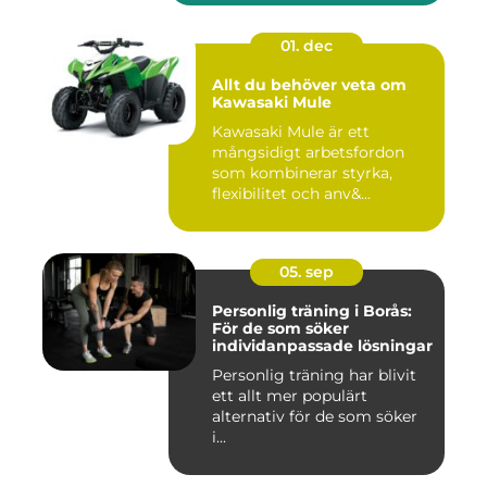
01. dec
Allt du behöver veta om
Kawasaki Mule
Kawasaki Mule är ett
mångsidigt arbetsfordon
som kombinerar styrka,
flexibilitet och anv&...
05. sep
Personlig träning i Borås:
För de som söker
individanpassade lösningar
Personlig träning har blivit
ett allt mer populärt
alternativ för de som söker
i...