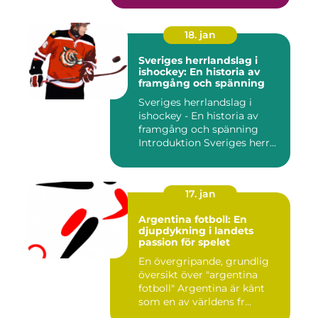
18. jan
Sveriges herrlandslag i
ishockey: En historia av
framgång och spänning
Sveriges herrlandslag i
ishockey - En historia av
framgång och spänning
Introduktion Sveriges herr...
17. jan
Argentina fotboll: En
djupdykning i landets
passion för spelet
En övergripande, grundlig
översikt över "argentina
fotboll" Argentina är känt
som en av världens fr...