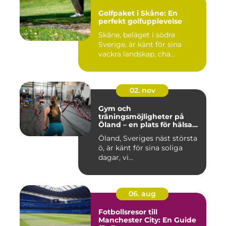
Golfpaket i Skåne: En
perfekt golfupplevelse
Skåne, beläget i södra
Sverige, är känt för sina
vackra landskap, cha...
02. nov
Gym och
träningsmöjligheter på
Öland – en plats för hälsa
och välbefinnande
Öland, Sveriges näst största
ö, är känt för sina soliga
dagar, vi...
06. aug
Fotbollsresor till
Manchester City: En Guide