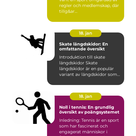
regler och medlemskap, där
tillg&ar...
18. jan
Skate längdskidor: En
omfattande översikt
Introduktion till skate
längdskidor Skate
längdskidor är en populär
variant av längdskidor som
anvä...
18. jan
Noll i tennis: En grundlig
översikt av poängsystemet
Inledning: Tennis är en sport
som har fascinerat och
engagerat människor i