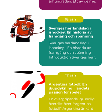
århundraden. Ett av de me...
18. jan
Sveriges herrlandslag i
ishockey: En historia av
framgång och spänning
Sveriges herrlandslag i
ishockey - En historia av
framgång och spänning
Introduktion Sveriges herr...
17. jan
Argentina fotboll: En
djupdykning i landets
passion för spelet
En övergripande, grundlig
översikt över "argentina
fotboll" Argentina är känt