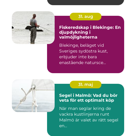
31. aug
Fiskeredskap i Blekinge: En
djupdykning i
valmöjligheterna
Blekinge, beläget vid
Sveriges sydöstra kust,
erbjuder inte bara
enastående natursce...
31. maj
Segel i Malmö: Vad du bör
veta för ett optimalt köp
När man seglar kring de
vackra kustlinjerna runt
Malmö är valet av rätt segel
en...