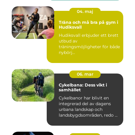
04. maj
Träna och må bra på gym i
Hudiksvall
Hudiksvall erbjuder ett brett
utbud av
träningsmöjligheter för både
nybörj...
06. mar
Cykelbana: Dess vikt i
samhället
Cykelbanor har blivit en
integrerad del av dagens
urbana landskap och
landsbygdsområden, redo ...