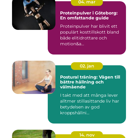
04. mar
Proteinpulver i Göteborg:
En omfattande guide
Proteinpulver har blivit ett
populärt kosttillskott bland
både elitidrottare och
motion&a...
02. jan
Postural träning: Vägen till
bättre hållning och
välmående
I takt med att många lever
alltmer stillasittande liv har
betydelsen av god
kroppshållni...
14. nov