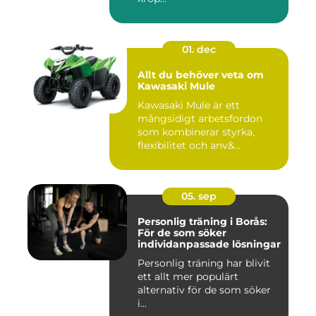
01. dec
Allt du behöver veta om
Kawasaki Mule
Kawasaki Mule är ett
mångsidigt arbetsfordon
som kombinerar styrka,
flexibilitet och anv&...
05. sep
Personlig träning i Borås:
För de som söker
individanpassade lösningar
Personlig träning har blivit
ett allt mer populärt
alternativ för de som söker
i...