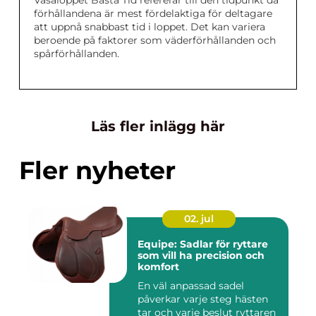
Vasaloppet Bästa Tid refererar till den tidpunkt då
förhållandena är mest fördelaktiga för deltagare
att uppnå snabbast tid i loppet. Det kan variera
beroende på faktorer som väderförhållanden och
spårförhållanden.
Läs fler inlägg här
Fler nyheter
02. jul
Equipe: Sadlar för ryttare
som vill ha precision och
komfort
En väl anpassad sadel
påverkar varje steg hästen
tar och varje beslut ryttaren