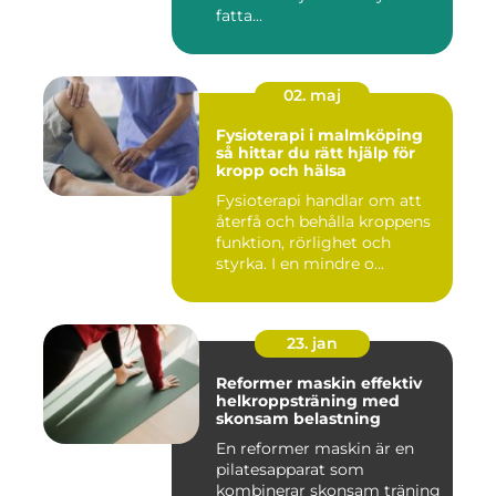
fatta...
02. maj
Fysioterapi i malmköping
så hittar du rätt hjälp för
kropp och hälsa
Fysioterapi handlar om att
återfå och behålla kroppens
funktion, rörlighet och
styrka. I en mindre o...
23. jan
Reformer maskin effektiv
helkroppsträning med
skonsam belastning
En reformer maskin är en
pilatesapparat som
kombinerar skonsam träning