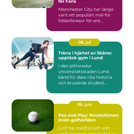
för Fans
Manchester City har länge
varit ett populärt mål för
fotbollsresor för ent...
08. jul
Träna i hjärtat av Skåne:
upptäck gym i Lund
I den pittoreska
universitetsstaden Lund,
känd för dess rika historia
och brusande student...
06. jun
Pay and Play: Revolutionen
inom golfvärlden
Golf har traditionellt sett
varit en sport omgärdad av