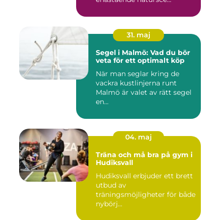
31. maj
Segel i Malmö: Vad du bör
veta för ett optimalt köp
När man seglar kring de
vackra kustlinjerna runt
Malmö är valet av rätt segel
en...
04. maj
Träna och må bra på gym i
Hudiksvall
Hudiksvall erbjuder ett brett
utbud av
träningsmöjligheter för både
nybörj...