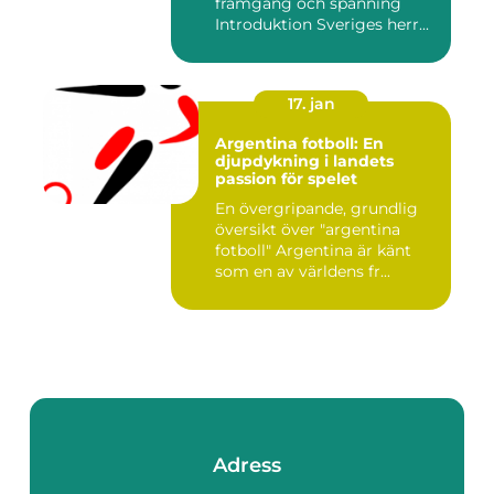
framgång och spänning
Introduktion Sveriges herr...
17. jan
Argentina fotboll: En
djupdykning i landets
passion för spelet
En övergripande, grundlig
översikt över "argentina
fotboll" Argentina är känt
som en av världens fr...
Adress