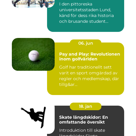
I den pittoreska
universitetsstaden Lund,
känd för dess rika historia
och brusande student...
06. jun
Pay and Play: Revolutionen
inom golfvärlden
Golf har traditionellt sett
varit en sport omgärdad av
regler och medlemskap, där
tillg&ar...
18. jan
Skate längdskidor: En
omfattande översikt
Introduktion till skate
längdskidor Skate