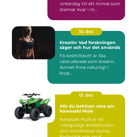
vinterdag till ett minne som
stannar kvar i m...
10. dec
Kreatin: Vad forskningen
säger och hur det används
Få kosttillskott är lika
välstuderade som kreatin.
Ämnet finns naturligt i
krop...
01. dec
Allt du behöver veta om
Kawasaki Mule
Kawasaki Mule är ett
mångsidigt arbetsfordon
som kombinerar styrka,
flexibilitet och anv&...