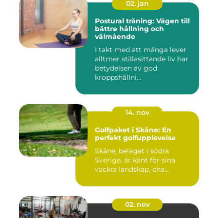
02. jan
Postural träning: Vägen till
bättre hållning och
välmående
I takt med att många lever
alltmer stillasittande liv har
betydelsen av god
kroppshållni...
14. nov
Golfpaket i Skåne: En
perfekt golfupplevelse
Skåne, beläget i södra
Sverige, är känt för sina
vackra landskap, cha...
02. nov