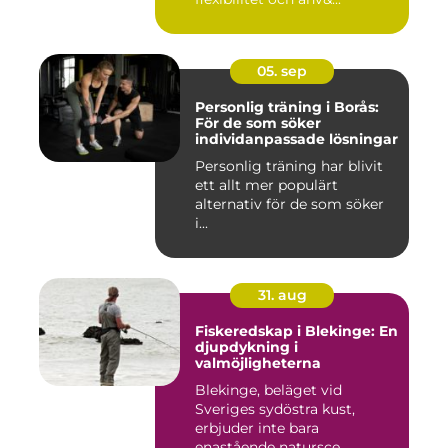
05. sep
Personlig träning i Borås:
För de som söker
individanpassade lösningar
Personlig träning har blivit
ett allt mer populärt
alternativ för de som söker
i...
31. aug
Fiskeredskap i Blekinge: En
djupdykning i
valmöjligheterna
Blekinge, beläget vid
Sveriges sydöstra kust,
erbjuder inte bara
enastående natursce...