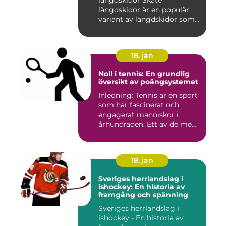
längdskidor är en populär
variant av längdskidor som
anvä...
18. jan
Noll i tennis: En grundlig
översikt av poängsystemet
Inledning: Tennis är en sport
som har fascinerat och
engagerat människor i
århundraden. Ett av de me...
18. jan
Sveriges herrlandslag i
ishockey: En historia av
framgång och spänning
Sveriges herrlandslag i
ishockey - En historia av