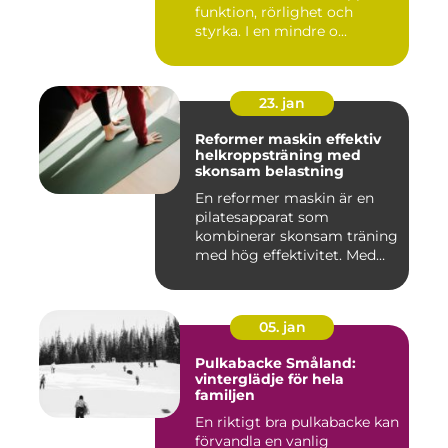
funktion, rörlighet och
styrka. I en mindre o...
23. jan
Reformer maskin effektiv
helkroppsträning med
skonsam belastning
En reformer maskin är en
pilatesapparat som
kombinerar skonsam träning
med hög effektivitet. Med
hjä...
05. jan
Pulkabacke Småland:
vinterglädje för hela
familjen
En riktigt bra pulkabacke kan
förvandla en vanlig