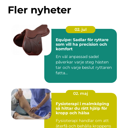
Fler nyheter
02. jul
Equipe: Sadlar för ryttare
som vill ha precision och
komfort
En väl anpassad sadel
påverkar varje steg hästen
tar och varje beslut ryttaren
fatta...
02. maj
Fysioterapi i malmköping
så hittar du rätt hjälp för
kropp och hälsa
Fysioterapi handlar om att
återfå och behålla kroppens