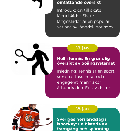
omfattande översikt
Introduktion till skate
längdskidor Skate
längdskidor är en populär
variant av längdskidor som
anvä...
18. jan
Noll i tennis: En grundlig
översikt av poängsystemet
Inledning: Tennis är en sport
som har fascinerat och
engagerat människor i
århundraden. Ett av de me...
18. jan
Sveriges herrlandslag i
ishockey: En historia av
framgång och spänning