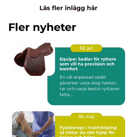
Läs fler inlägg här
Fler nyheter
02. jul
Equipe: Sadlar för ryttare
som vill ha precision och
komfort
En väl anpassad sadel
påverkar varje steg hästen
tar och varje beslut ryttaren
fatta...
02. maj
Fysioterapi i malmköping
så hittar du rätt hjälp för