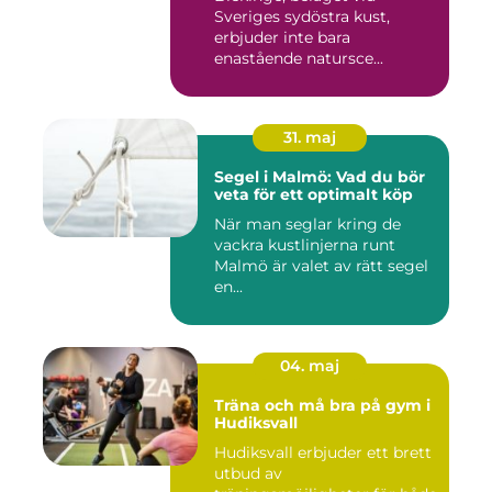
Sveriges sydöstra kust,
erbjuder inte bara
enastående natursce...
31. maj
Segel i Malmö: Vad du bör
veta för ett optimalt köp
När man seglar kring de
vackra kustlinjerna runt
Malmö är valet av rätt segel
en...
04. maj
Träna och må bra på gym i
Hudiksvall
Hudiksvall erbjuder ett brett
utbud av