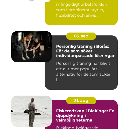
mångsidigt arbetsfordon
som kombinerar styrka,
flexibilitet och anv&...
05. sep
Personlig träning i Borås:
För de som söker
individanpassade lösningar
Personlig träning har blivit
ett allt mer populärt
alternativ för de som söker
i...
31. aug
Fiskeredskap i Blekinge: En
djupdykning i
valmöjligheterna
Blekinge, beläget vid