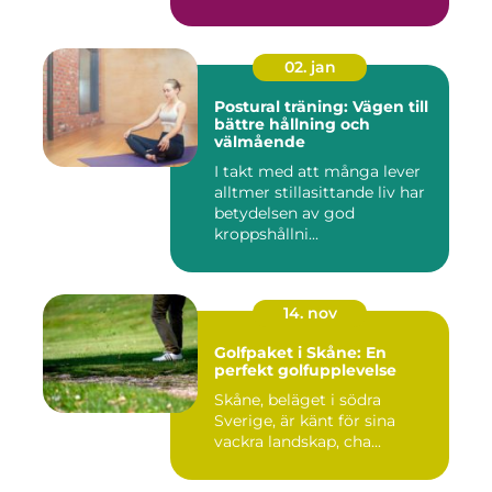
02. jan
Postural träning: Vägen till
bättre hållning och
välmående
I takt med att många lever
alltmer stillasittande liv har
betydelsen av god
kroppshållni...
14. nov
Golfpaket i Skåne: En
perfekt golfupplevelse
Skåne, beläget i södra
Sverige, är känt för sina
vackra landskap, cha...