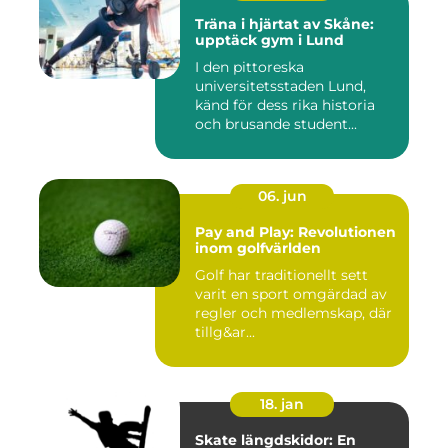
Träna i hjärtat av Skåne:
upptäck gym i Lund
I den pittoreska
universitetsstaden Lund,
känd för dess rika historia
och brusande student...
06. jun
Pay and Play: Revolutionen
inom golfvärlden
Golf har traditionellt sett
varit en sport omgärdad av
regler och medlemskap, där
tillg&ar...
18. jan
Skate längdskidor: En