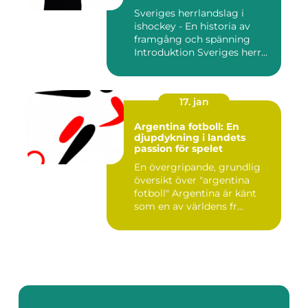
Sveriges herrlandslag i
ishockey - En historia av
framgång och spänning
Introduktion Sveriges herr...
17. jan
Argentina fotboll: En
djupdykning i landets
passion för spelet
En övergripande, grundlig
översikt över "argentina
fotboll" Argentina är känt
som en av världens fr...