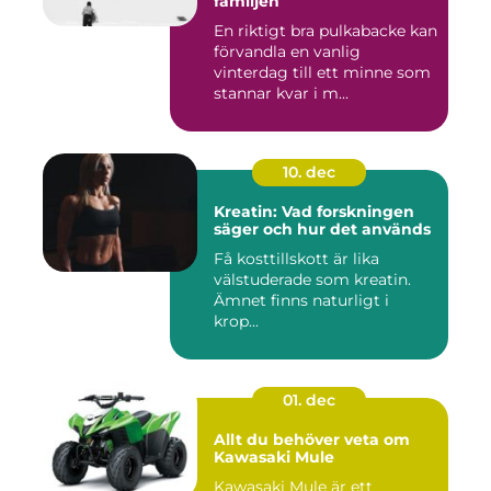
familjen
En riktigt bra pulkabacke kan
förvandla en vanlig
vinterdag till ett minne som
stannar kvar i m...
10. dec
Kreatin: Vad forskningen
säger och hur det används
Få kosttillskott är lika
välstuderade som kreatin.
Ämnet finns naturligt i
krop...
01. dec
Allt du behöver veta om
Kawasaki Mule
Kawasaki Mule är ett