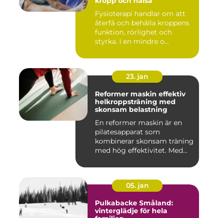
kropp och hälsa
Fysioterapi handlar om att
återfå och behålla kroppens
funktion, rörlighet och
styrka. I en mindre o...
23. jan
Reformer maskin effektiv
helkroppsträning med
skonsam belastning
En reformer maskin är en
pilatesapparat som
kombinerar skonsam träning
med hög effektivitet. Med
hjä...
05. jan
Pulkabacke Småland:
vinterglädje för hela