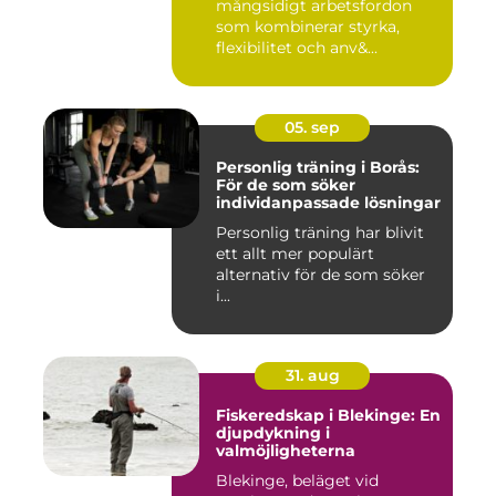
mångsidigt arbetsfordon
som kombinerar styrka,
flexibilitet och anv&...
05. sep
Personlig träning i Borås:
För de som söker
individanpassade lösningar
Personlig träning har blivit
ett allt mer populärt
alternativ för de som söker
i...
31. aug
Fiskeredskap i Blekinge: En
djupdykning i
valmöjligheterna
Blekinge, beläget vid