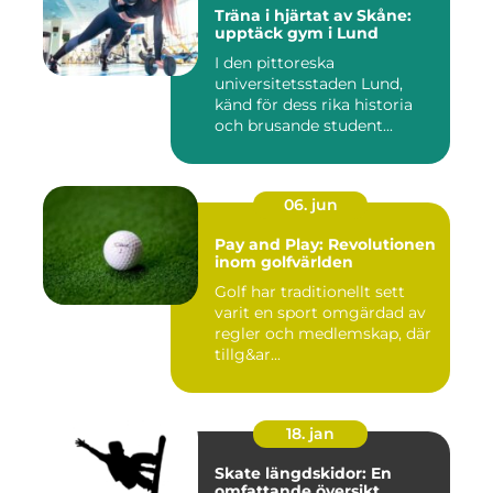
Träna i hjärtat av Skåne:
upptäck gym i Lund
I den pittoreska
universitetsstaden Lund,
känd för dess rika historia
och brusande student...
06. jun
Pay and Play: Revolutionen
inom golfvärlden
Golf har traditionellt sett
varit en sport omgärdad av
regler och medlemskap, där
tillg&ar...
18. jan
Skate längdskidor: En
omfattande översikt