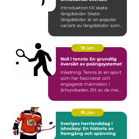
Introduktion till skate
längdskidor Skate
längdskidor är en populär
variant av längdskidor som
anvä...
18. jan
Noll i tennis: En grundlig
översikt av poängsystemet
Inledning: Tennis är en sport
som har fascinerat och
engagerat människor i
århundraden. Ett av de me...
18. jan
Sveriges herrlandslag i
ishockey: En historia av
framgång och spänning