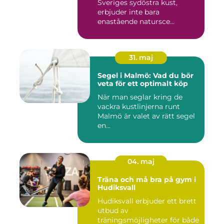
Sveriges sydöstra kust,
erbjuder inte bara
enastående natursce...
31. maj
Segel i Malmö: Vad du bör
veta för ett optimalt köp
När man seglar kring de
vackra kustlinjerna runt
Malmö är valet av rätt segel
en...
04. maj
Träna och må bra på gym i
Hudiksvall
Hudiksvall erbjuder ett brett
utbud av
träningsmöjligheter för både