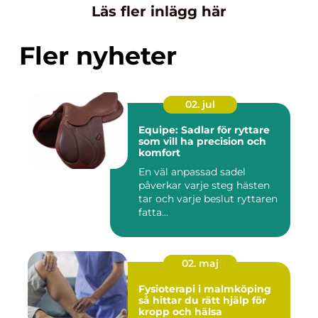
Läs fler inlägg här
Fler nyheter
02. jul
Equipe: Sadlar för ryttare
som vill ha precision och
komfort
En väl anpassad sadel
påverkar varje steg hästen
tar och varje beslut ryttaren
fatta...
02. maj
Fysioterapi i malmköping
så hittar du rätt hjälp för
kropp och hälsa