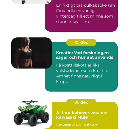
En riktigt bra pulkabacke kan
förvandla en vanlig
vinterdag till ett minne som
stannar kvar i m...
10. dec
Kreatin: Vad forskningen
säger och hur det används
Få kosttillskott är lika
välstuderade som kreatin.
Ämnet finns naturligt i
krop...
01. dec
Allt du behöver veta om
Kawasaki Mule
Kawasaki Mule är ett