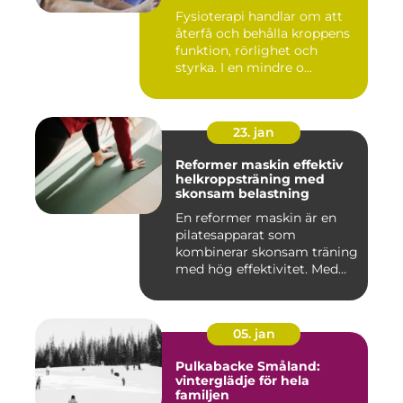
Fysioterapi handlar om att
återfå och behålla kroppens
funktion, rörlighet och
styrka. I en mindre o...
23. jan
Reformer maskin effektiv
helkroppsträning med
skonsam belastning
En reformer maskin är en
pilatesapparat som
kombinerar skonsam träning
med hög effektivitet. Med
hjä...
05. jan
Pulkabacke Småland:
vinterglädje för hela
familjen