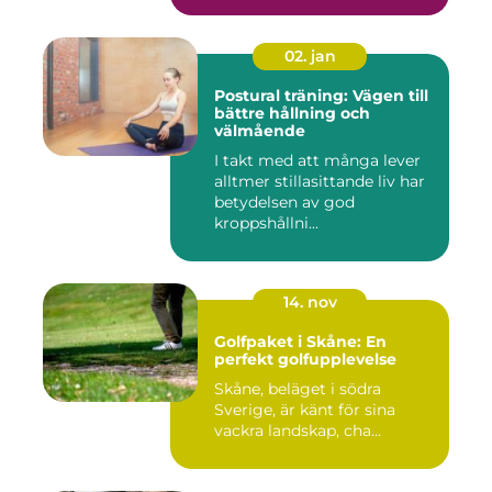
02. jan
Postural träning: Vägen till
bättre hållning och
välmående
I takt med att många lever
alltmer stillasittande liv har
betydelsen av god
kroppshållni...
14. nov
Golfpaket i Skåne: En
perfekt golfupplevelse
Skåne, beläget i södra
Sverige, är känt för sina
vackra landskap, cha...