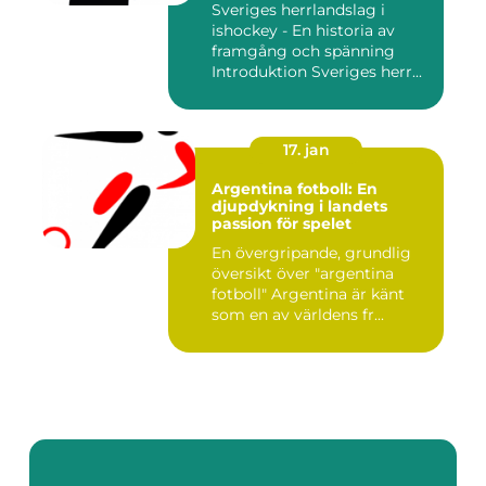
Sveriges herrlandslag i
ishockey - En historia av
framgång och spänning
Introduktion Sveriges herr...
17. jan
Argentina fotboll: En
djupdykning i landets
passion för spelet
En övergripande, grundlig
översikt över "argentina
fotboll" Argentina är känt
som en av världens fr...