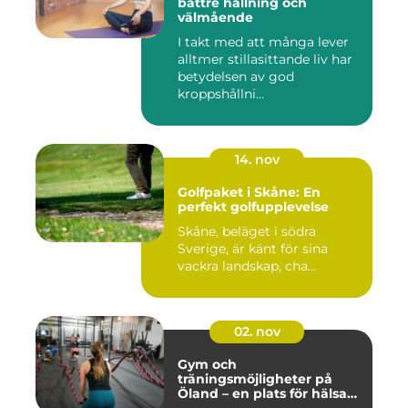
bättre hållning och
välmående
I takt med att många lever
alltmer stillasittande liv har
betydelsen av god
kroppshållni...
14. nov
Golfpaket i Skåne: En
perfekt golfupplevelse
Skåne, beläget i södra
Sverige, är känt för sina
vackra landskap, cha...
02. nov
Gym och
träningsmöjligheter på
Öland – en plats för hälsa