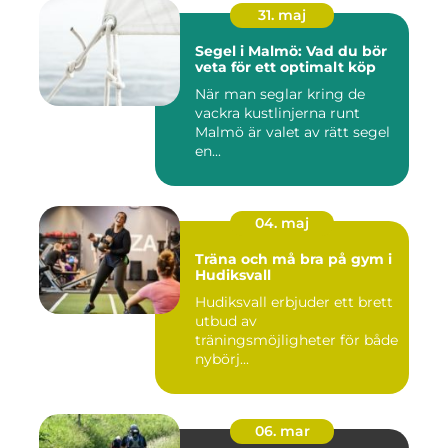
31. maj
Segel i Malmö: Vad du bör
veta för ett optimalt köp
När man seglar kring de
vackra kustlinjerna runt
Malmö är valet av rätt segel
en...
04. maj
Träna och må bra på gym i
Hudiksvall
Hudiksvall erbjuder ett brett
utbud av
träningsmöjligheter för både
nybörj...
06. mar