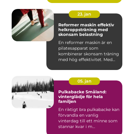
23. jan
Reformer maskin effektiv
helkroppsträning med
skonsam belastning
En reformer maskin är en
pilatesapparat som
kombinerar skonsam träning
med hög effektivitet. Med
hjä...
05. jan
Pulkabacke Småland:
vinterglädje för hela
familjen
En riktigt bra pulkabacke kan
förvandla en vanlig
vinterdag till ett minne som
stannar kvar i m...