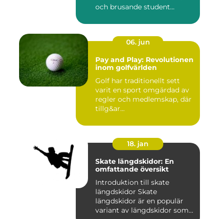
och brusande student...
06. jun
Pay and Play: Revolutionen
inom golfvärlden
Golf har traditionellt sett
varit en sport omgärdad av
regler och medlemskap, där
tillg&ar...
18. jan
Skate längdskidor: En
omfattande översikt
Introduktion till skate
längdskidor Skate
längdskidor är en populär
variant av längdskidor som