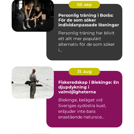
05. sep
Personlig träning i Borås:
För de som söker
individanpassade lösningar
Personlig träning har blivit
ett allt mer populärt
alternativ för de som söker
i...
31. aug
Fiskeredskap i Blekinge: En
djupdykning i
valmöjligheterna
Blekinge, beläget vid
Sveriges sydöstra kust,
erbjuder inte bara
enastående natursce...