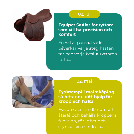
02. jul
Equipe: Sadlar för ryttare
som vill ha precision och
komfort
En väl anpassad sadel
påverkar varje steg hästen
tar och varje beslut ryttaren
fatta...
02. maj
Fysioterapi i malmköping
så hittar du rätt hjälp för
kropp och hälsa
Fysioterapi handlar om att
återfå och behålla kroppens
funktion, rörlighet och
styrka. I en mindre o...