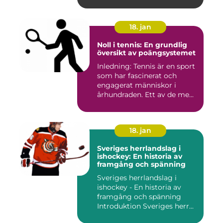
anvä...
18. jan
Noll i tennis: En grundlig
översikt av poängsystemet
Inledning: Tennis är en sport
som har fascinerat och
engagerat människor i
århundraden. Ett av de me...
18. jan
Sveriges herrlandslag i
ishockey: En historia av
framgång och spänning
Sveriges herrlandslag i
ishockey - En historia av
framgång och spänning
Introduktion Sveriges herr...