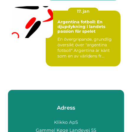
17. jan
Argentina fotboll: En
djupdykning i landets
passion för spelet
En övergripande, grundlig
översikt över "argentina
fotboll" Argentina är känt
som en av världens fr...
Adress