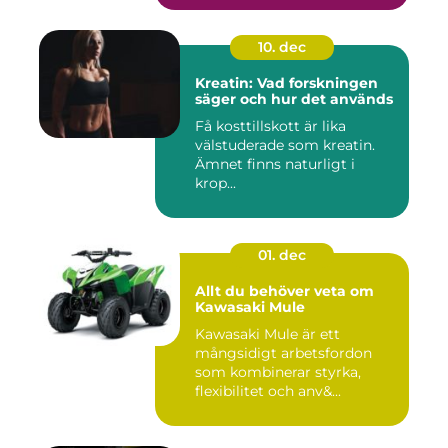
10. dec
Kreatin: Vad forskningen
säger och hur det används
Få kosttillskott är lika
välstuderade som kreatin.
Ämnet finns naturligt i
krop...
01. dec
Allt du behöver veta om
Kawasaki Mule
Kawasaki Mule är ett
mångsidigt arbetsfordon
som kombinerar styrka,
flexibilitet och anv&...