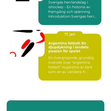
Sveriges herrlandslag i
ishockey - En historia av
framgång och spänning
Introduktion Sveriges herr...
17. jan
Argentina fotboll: En
djupdykning i landets
passion för spelet
En övergripande, grundlig
översikt över "argentina
fotboll" Argentina är känt
som en av världens fr...