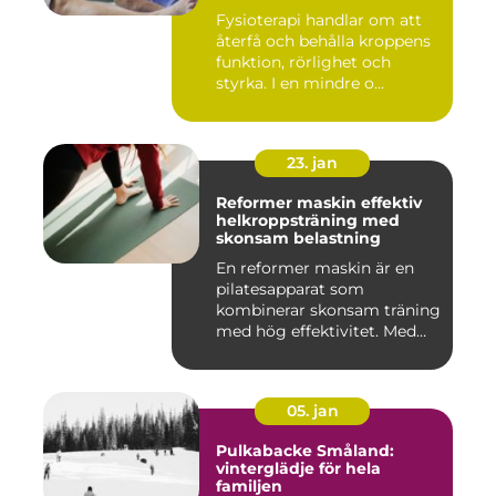
Fysioterapi handlar om att
återfå och behålla kroppens
funktion, rörlighet och
styrka. I en mindre o...
23. jan
Reformer maskin effektiv
helkroppsträning med
skonsam belastning
En reformer maskin är en
pilatesapparat som
kombinerar skonsam träning
med hög effektivitet. Med
hjä...
05. jan
Pulkabacke Småland:
vinterglädje för hela
familjen