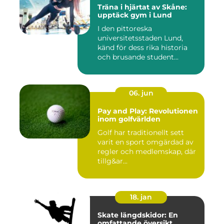
Träna i hjärtat av Skåne:
upptäck gym i Lund
I den pittoreska
universitetsstaden Lund,
känd för dess rika historia
och brusande student...
06. jun
Pay and Play: Revolutionen
inom golfvärlden
Golf har traditionellt sett
varit en sport omgärdad av
regler och medlemskap, där
tillg&ar...
18. jan
Skate längdskidor: En
omfattande översikt