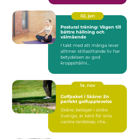
02. jan
Postural träning: Vägen till
bättre hållning och
välmående
I takt med att många lever
alltmer stillasittande liv har
betydelsen av god
kroppshållni...
14. nov
Golfpaket i Skåne: En
perfekt golfupplevelse
Skåne, beläget i södra
Sverige, är känt för sina
vackra landskap, cha...