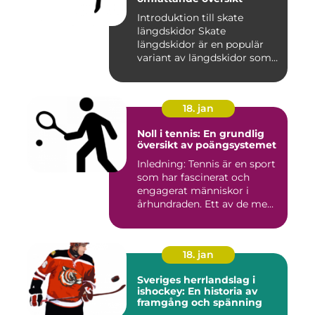
Introduktion till skate
längdskidor Skate
längdskidor är en populär
variant av längdskidor som
anvä...
18. jan
Noll i tennis: En grundlig
översikt av poängsystemet
Inledning: Tennis är en sport
som har fascinerat och
engagerat människor i
århundraden. Ett av de me...
18. jan
Sveriges herrlandslag i
ishockey: En historia av
framgång och spänning