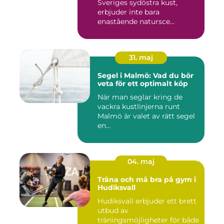
Sveriges sydöstra kust,
erbjuder inte bara
enastående natursce...
31. maj
Segel i Malmö: Vad du bör
veta för ett optimalt köp
När man seglar kring de
vackra kustlinjerna runt
Malmö är valet av rätt segel
en...
04. maj
Träna och må bra på gym i
Hudiksvall
Hudiksvall erbjuder ett brett
utbud av
träningsmöjligheter för både