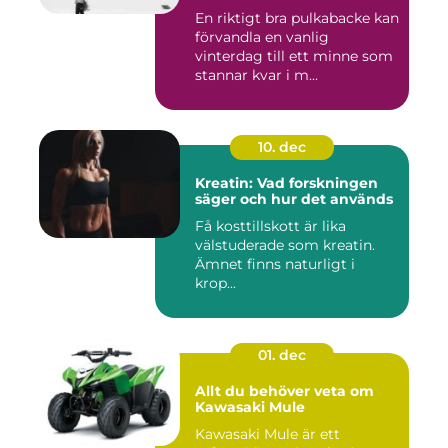
En riktigt bra pulkabacke kan
förvandla en vanlig
vinterdag till ett minne som
stannar kvar i m...
10. dec
Kreatin: Vad forskningen
säger och hur det används
Få kosttillskott är lika
välstuderade som kreatin.
Ämnet finns naturligt i
krop...
01. dec
Allt du behöver veta om
Kawasaki Mule
Kawasaki Mule är ett