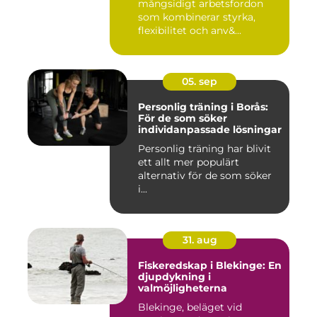
mångsidigt arbetsfordon
som kombinerar styrka,
flexibilitet och anv&...
05. sep
Personlig träning i Borås:
För de som söker
individanpassade lösningar
Personlig träning har blivit
ett allt mer populärt
alternativ för de som söker
i...
31. aug
Fiskeredskap i Blekinge: En
djupdykning i
valmöjligheterna
Blekinge, beläget vid