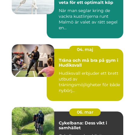
veta för ett optimalt köp
När man seglar kring de
vackra kustlinjerna runt
Malmö är valet av rätt segel
en...
04. maj
Träna och må bra på gym i
Hudiksvall
Hudiksvall erbjuder ett brett
utbud av
träningsmöjligheter för både
nybörj...
06. mar
Cykelbana: Dess vikt i
samhället