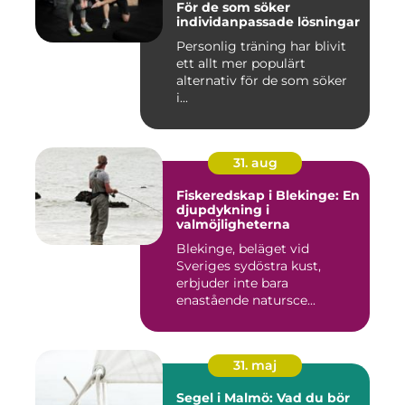
För de som söker
individanpassade lösningar
Personlig träning har blivit
ett allt mer populärt
alternativ för de som söker
i...
31. aug
Fiskeredskap i Blekinge: En
djupdykning i
valmöjligheterna
Blekinge, beläget vid
Sveriges sydöstra kust,
erbjuder inte bara
enastående natursce...
31. maj
Segel i Malmö: Vad du bör