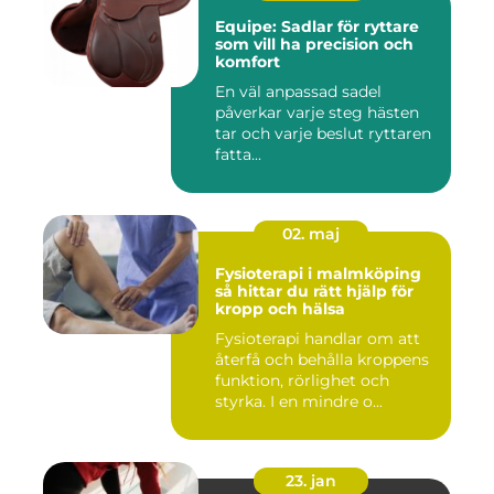
Equipe: Sadlar för ryttare
som vill ha precision och
komfort
En väl anpassad sadel
påverkar varje steg hästen
tar och varje beslut ryttaren
fatta...
02. maj
Fysioterapi i malmköping
så hittar du rätt hjälp för
kropp och hälsa
Fysioterapi handlar om att
återfå och behålla kroppens
funktion, rörlighet och
styrka. I en mindre o...
23. jan