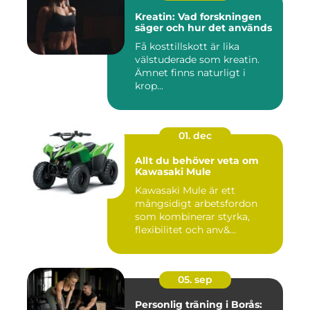
Kreatin: Vad forskningen
säger och hur det används
Få kosttillskott är lika
välstuderade som kreatin.
Ämnet finns naturligt i
krop...
01. dec
Allt du behöver veta om
Kawasaki Mule
Kawasaki Mule är ett
mångsidigt arbetsfordon
som kombinerar styrka,
flexibilitet och anv&...
05. sep
Personlig träning i Borås: