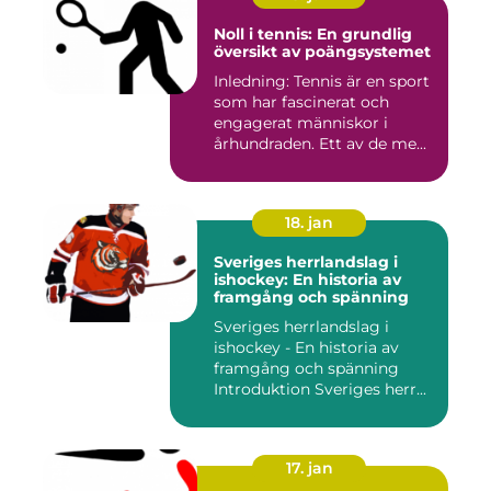
Noll i tennis: En grundlig
översikt av poängsystemet
Inledning: Tennis är en sport
som har fascinerat och
engagerat människor i
århundraden. Ett av de me...
18. jan
Sveriges herrlandslag i
ishockey: En historia av
framgång och spänning
Sveriges herrlandslag i
ishockey - En historia av
framgång och spänning
Introduktion Sveriges herr...
17. jan