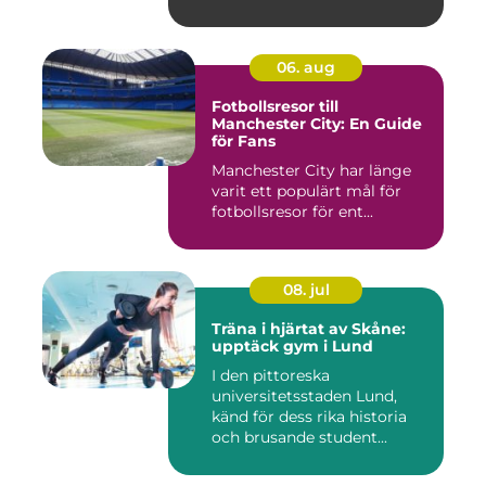
06. aug
Fotbollsresor till
Manchester City: En Guide
för Fans
Manchester City har länge
varit ett populärt mål för
fotbollsresor för ent...
08. jul
Träna i hjärtat av Skåne:
upptäck gym i Lund
I den pittoreska
universitetsstaden Lund,
känd för dess rika historia
och brusande student...