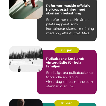
Reformer maskin effektiv
helkroppsträning med
skonsam belastning
En reformer maskin är en
pilatesapparat som
kombinerar skonsam träning
med hög effektivitet. Med
hjä...
05. jan
Pulkabacke Småland:
vinterglädje för hela
familjen
En riktigt bra pulkabacke kan
förvandla en vanlig
vinterdag till ett minne som
stannar kvar i m...
10. dec