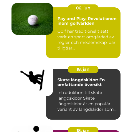
06. jun
Pay and Play: Revolutionen
inom golfvärlden
Golf har traditionellt sett
varit en sport omgärdad av
regler och medlemskap, där
tillg&ar...
18. jan
Skate längdskidor: En
omfattande översikt
Introduktion till skate
längdskidor Skate
längdskidor är en populär
variant av längdskidor som
anvä...
18. jan