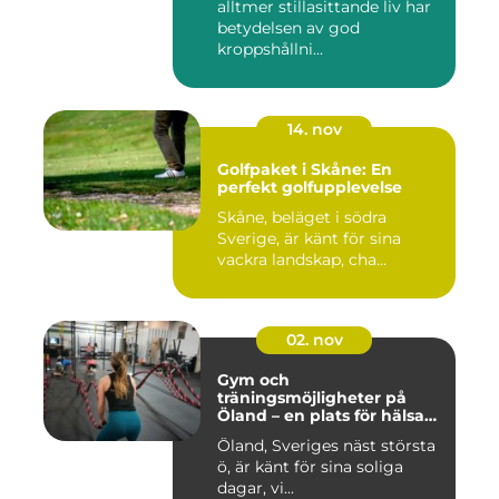
alltmer stillasittande liv har
betydelsen av god
kroppshållni...
14. nov
Golfpaket i Skåne: En
perfekt golfupplevelse
Skåne, beläget i södra
Sverige, är känt för sina
vackra landskap, cha...
02. nov
Gym och
träningsmöjligheter på
Öland – en plats för hälsa
och välbefinnande
Öland, Sveriges näst största
ö, är känt för sina soliga
dagar, vi...