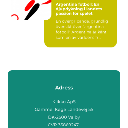
Argentina fotboll: En
djupdykning i landets
passion för spelet
En övergripande, grundlig
översikt över "argentina
fotboll" Argentina är känt
som en av världens fr...
Adress