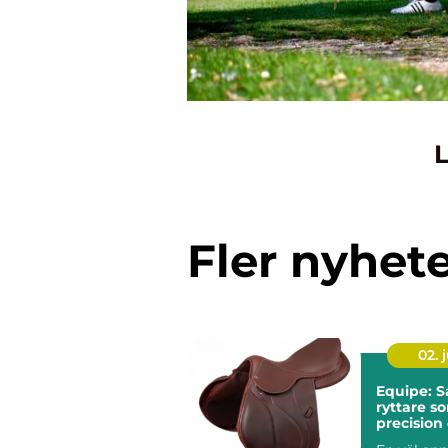
L
Fler nyhet
02. j
Equipe: S
ryttare so
precision
komfort