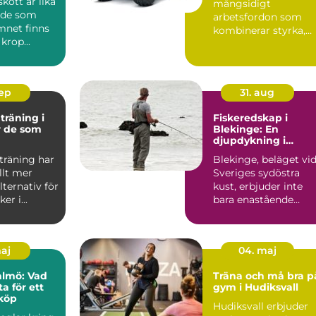
skott är lika
mångsidigt
ade som
arbetsfordon som
mnet finns
kombinerar styrka,
 krop...
flexibilitet och anv&...
sep
31. aug
träning i
Fiskeredskap i
r de som
Blekinge: En
djupdykning i
npassade
valmöjligheterna
träning har
Blekinge, beläget vi
allt mer
Sveriges sydöstra
lternativ för
kust, erbjuder inte
r i...
bara enastående
natursce...
maj
04. maj
almö: Vad
Träna och må bra p
a för ett
gym i Hudiksvall
köp
Hudiksvall erbjuder