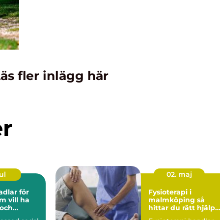
äs fler inlägg här
er
ul
02. maj
adlar för
Fysioterapi i
m vill ha
malmköping så
 och
hittar du rätt hjälp
för kropp och hälsa