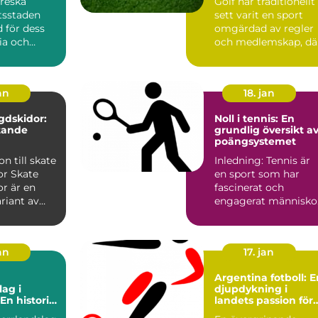
oreska
Golf har traditionellt
tsstaden
sett varit en sport
 för dess
omgärdad av regler
ria och
och medlemskap, dä
tudent...
tillg&ar...
an
18. jan
gdskidor:
Noll i tennis: En
tande
grundlig översikt a
poängsystemet
on till skate
Inledning: Tennis är
ate
en sport som har
r är en
fascinerat och
riant av
engagerat människo
or som
i århundraden. Ett av
de me...
an
17. jan
Argentina fotboll: E
lag i
djupdykning i
En historia
landets passion för
ång och
spelet