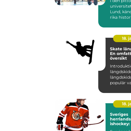
I den pitt
universite
Lund, känd
rika histo
brusande s
18. j
Skate län
En omfat
översikt
Introdukti
längdskidor Sk
längdskido
populär va
längdskid
anvä...
18. j
Sveriges
herrlands
ishockey: 
av framg