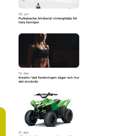
05. jan
Pulkabacke Småland: vinterglädje för
hela familjen
10. dec
Kreatin: Vad forskningen säger och hur
det används
01. dec