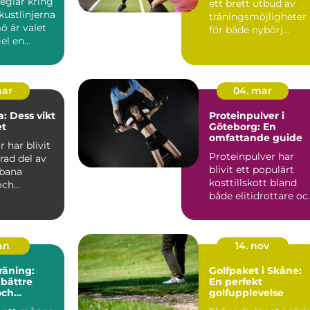
eglar kring
ett brett utbud av
kustlinjerna
träningsmöjligheter
ö är valet
för både nybörj...
el en...
mar
04. mar
: Dess vikt
Proteinpulver i
et
Göteborg: En
omfattande guide
 har blivit
Proteinpulver har
rad del av
blivit ett populärt
bana
kosttillskott bland
och
både elitidrottare oc
dsområden,
motion&a...
jan
14. nov
räning:
Golfpaket i Skåne:
 bättre
En perfekt
och
golfupplevelse
de