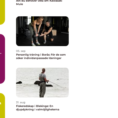
Allt du behöver veta om Kawasaki
Mule
05. sep
a
Personlig träning i Borås: För de som
söker individanpassade lösningar
a
31. aug
Fiskeredskap i Blekinge: En
djupdykning i valmöjligheterna