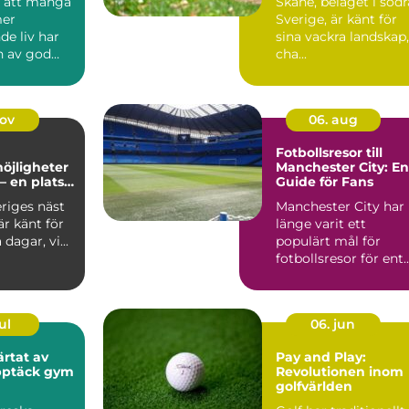
d att många
Skåne, beläget i södr
mer
Sverige, är känt för
nde liv har
sina vackra landskap,
n av god
cha...
i...
nov
06. aug
Fotbollsresor till
öjligheter
Manchester City: En
– en plats
Guide för Fans
 och
riges näst
Manchester City har
nande
är känt för
länge varit ett
 dagar, vi...
populärt mål för
fotbollsresor för ent..
ul
06. jun
ärtat av
Pay and Play:
pptäck gym
Revolutionen inom
golfvärlden