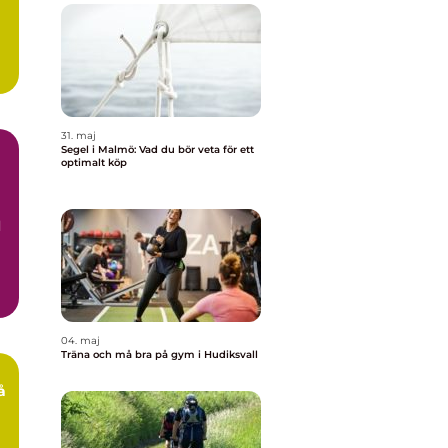
31. maj
Segel i Malmö: Vad du bör veta för ett
optimalt köp
d
04. maj
Träna och må bra på gym i Hudiksvall
å