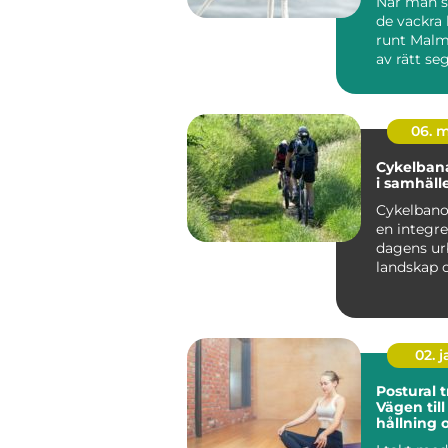
När man s
de vackra 
runt Malm
av rätt seg
06. 
Cykelbana
i samhäll
Cykelbanor
en integre
dagens ur
landskap 
landsbyg
redo ...
02. 
Postural t
Vägen till
hållning 
välmåen