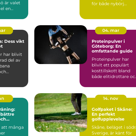
ö är valet
för både nybörj...
el en...
mar
04. mar
: Dess vikt
Proteinpulver i
et
Göteborg: En
omfattande guide
 har blivit
Proteinpulver har
rad del av
blivit ett populärt
bana
kosttillskott bland
och
både elitidrottare oc
dsområden,
motion&a...
jan
14. nov
räning:
Golfpaket i Skåne:
 bättre
En perfekt
och
golfupplevelse
de
d att många
Skåne, beläget i södr
mer
Sverige, är känt för