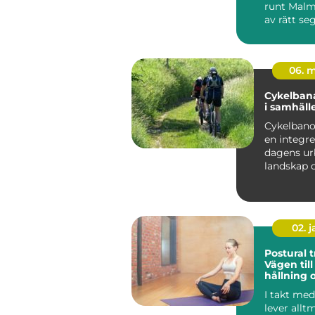
runt Malm
av rätt seg
06. 
Cykelbana
i samhäll
Cykelbanor
en integre
dagens ur
landskap 
landsbyg
redo ...
02. 
Postural t
Vägen till
hållning 
välmåen
I takt me
lever allt