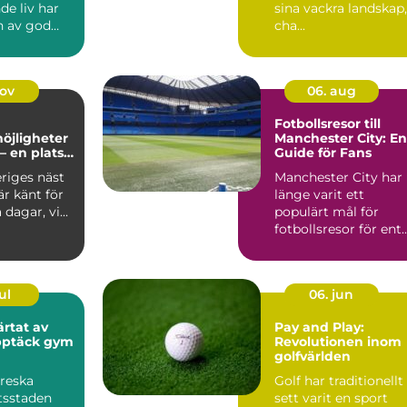
nde liv har
sina vackra landskap,
n av god
cha...
i...
nov
06. aug
Fotbollsresor till
öjligheter
Manchester City: En
– en plats
Guide för Fans
 och
riges näst
Manchester City har
nande
är känt för
länge varit ett
 dagar, vi...
populärt mål för
fotbollsresor för ent..
ul
06. jun
ärtat av
Pay and Play:
pptäck gym
Revolutionen inom
golfvärlden
oreska
Golf har traditionellt
tsstaden
sett varit en sport