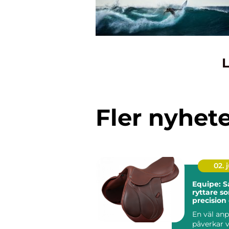
L
Fler nyhet
02. j
Equipe: S
ryttare so
precision
komfort
En väl anp
påverkar v