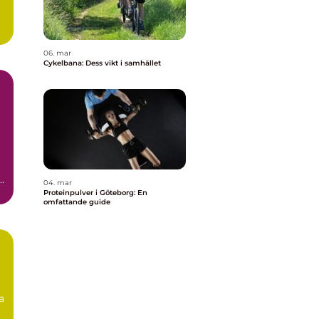
06. mar
Cykelbana: Dess vikt i samhället
h
04. mar
Proteinpulver i Göteborg: En
omfattande guide
a