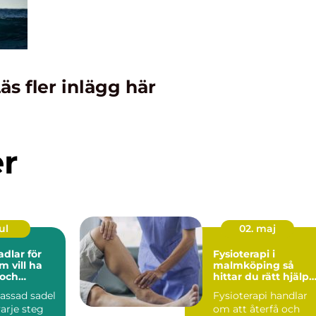
äs fler inlägg här
er
ul
02. maj
adlar för
Fysioterapi i
m vill ha
malmköping så
 och
hittar du rätt hjälp
för kropp och hälsa
assad sadel
Fysioterapi handlar
arje steg
om att återfå och