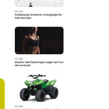
05. jan
Pulkabacke Småland: vinterglädje för
hela familjen
10. dec
Kreatin: Vad forskningen säger och hur
det används
01. dec