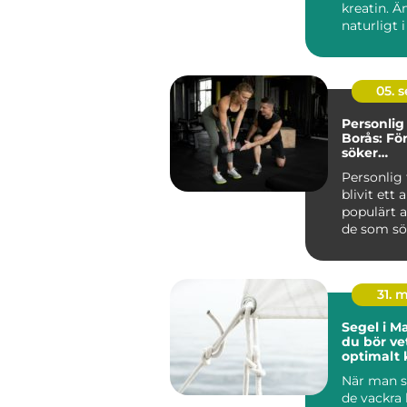
kreatin. Ä
naturligt i
05. 
Personlig 
Borås: Fö
söker
individa
Personlig 
lösningar
blivit ett 
populärt a
de som söke
31. 
Segel i M
du bör vet
optimalt 
När man s
de vackra 