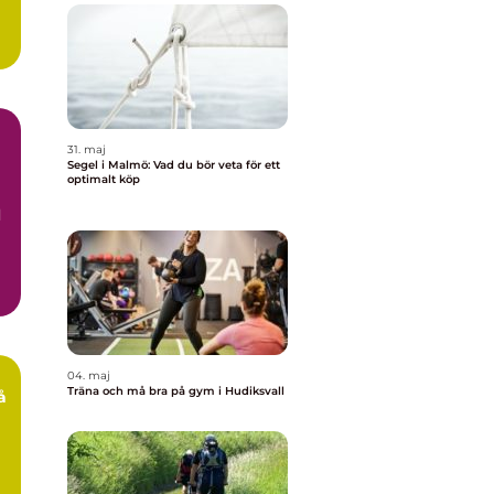
31. maj
Segel i Malmö: Vad du bör veta för ett
optimalt köp
d
04. maj
Träna och må bra på gym i Hudiksvall
å