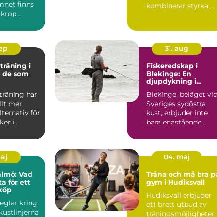
mnet finns
kombinerar styrka,
 krop...
flexibilitet och anv&...
sep
31. aug
träning i
Fiskeredskap i
r de som
Blekinge: En
djupdykning i
npassade
valmöjligheterna
träning har
Blekinge, beläget vi
allt mer
Sveriges sydöstra
lternativ för
kust, erbjuder inte
r i...
bara enastående
natursce...
maj
04. maj
almö: Vad
Träna och må bra p
a för ett
gym i Hudiksvall
köp
Hudiksvall erbjuder
eglar kring
ett brett utbud av
kustlinjerna
träningsmöjligheter