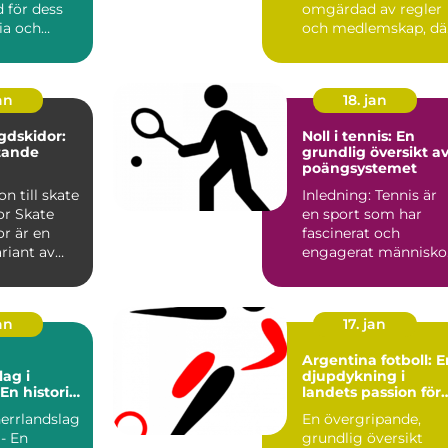
 för dess
omgärdad av regler
ria och
och medlemskap, dä
tudent...
tillg&ar...
an
18. jan
gdskidor:
Noll i tennis: En
tande
grundlig översikt a
poängsystemet
on till skate
Inledning: Tennis är
ate
en sport som har
r är en
fascinerat och
riant av
engagerat människo
or som
i århundraden. Ett av
de me...
an
17. jan
Argentina fotboll: E
lag i
djupdykning i
En historia
landets passion för
ång och
spelet
herrlandslag
En övergripande,
 - En
grundlig översikt