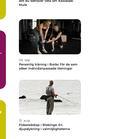
Allt du behöver veta om Kawasaki
Mule
a
05. sep
Personlig träning i Borås: För de som
söker individanpassade lösningar
a
31. aug
Fiskeredskap i Blekinge: En
djupdykning i valmöjligheterna