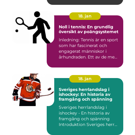
anvä...
18. jan
Noll i tennis: En grundlig
översikt av poängsystemet
Inledning: Tennis är en sport
som har fascinerat och
engagerat människor i
århundraden. Ett av de me...
18. jan
Sveriges herrlandslag i
ishockey: En historia av
framgång och spänning
Sveriges herrlandslag i
ishockey - En historia av
framgång och spänning
Introduktion Sveriges herr...