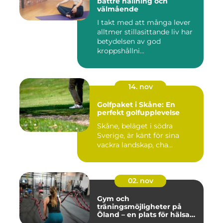
bättre hållning och
välmående
I takt med att många lever
alltmer stillasittande liv har
betydelsen av god
kroppshållni...
14. nov
Golfpaket i Skåne: En
perfekt golfupplevelse
Skåne, beläget i södra
Sverige, är känt för sina
vackra landskap, cha...
02. nov
Gym och
träningsmöjligheter på
Öland – en plats för hälsa
och välbefinnande