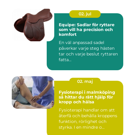
02. jul
Equipe: Sadlar för ryttare
som vill ha precision och
komfort
En väl anpassad sadel
påverkar varje steg hästen
tar och varje beslut ryttaren
fatta...
02. maj
Fysioterapi i malmköping
så hittar du rätt hjälp för
kropp och hälsa
Fysioterapi handlar om att
återfå och behålla kroppens
funktion, rörlighet och
styrka. I en mindre o...