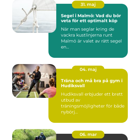
31. maj
Segel i Malmö: Vad du bör
veta för ett optimalt köp
När man seglar kring de
vackra kustlinjerna runt
Malmö är valet av rätt segel
en...
04. maj
Träna och må bra på gym i
Hudiksvall
Hudiksvall erbjuder ett brett
utbud av
träningsmöjligheter för både
nybörj...
06. mar