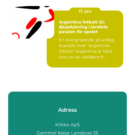
17. jan
Argentina fotboll: En
djupdykning i landets
passion för spelet
En övergripande, grundlig
översikt över "argentina
fotboll" Argentina är känt
som en av världens fr...
Adress