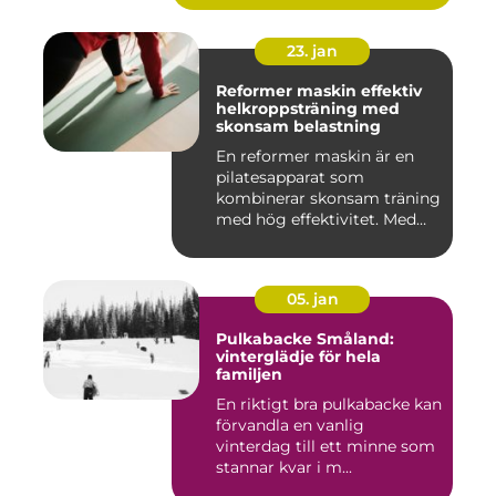
23. jan
Reformer maskin effektiv
helkroppsträning med
skonsam belastning
En reformer maskin är en
pilatesapparat som
kombinerar skonsam träning
med hög effektivitet. Med
hjä...
05. jan
Pulkabacke Småland:
vinterglädje för hela
familjen
En riktigt bra pulkabacke kan
förvandla en vanlig
vinterdag till ett minne som
stannar kvar i m...