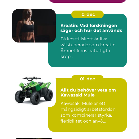
10. dec
Kreatin: Vad forskningen
säger och hur det används
Få kosttillskott är lika
välstuderade som kreatin.
Ämnet finns naturligt i
krop...
01. dec
Allt du behöver veta om
Kawasaki Mule
Kawasaki Mule är ett
mångsidigt arbetsfordon
som kombinerar styrka,
flexibilitet och anv&...