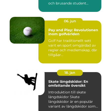
och brusande student...
06. jun
Pay and Play: Revolutionen
inom golfvärlden
Golf har traditionellt sett
varit en sport omgärdad av
regler och medlemskap, där
tillg&ar...
18. jan
Skate längdskidor: En
omfattande översikt
Introduktion till skate
längdskidor Skate
längdskidor är en populär
variant av längdskidor som