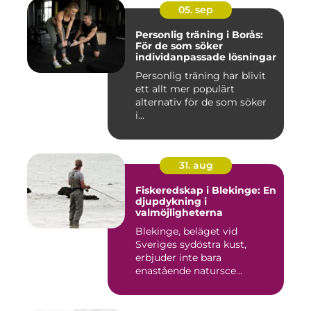
05. sep
Personlig träning i Borås:
För de som söker
individanpassade lösningar
Personlig träning har blivit
ett allt mer populärt
alternativ för de som söker
i...
31. aug
Fiskeredskap i Blekinge: En
djupdykning i
valmöjligheterna
Blekinge, beläget vid
Sveriges sydöstra kust,
erbjuder inte bara
enastående natursce...