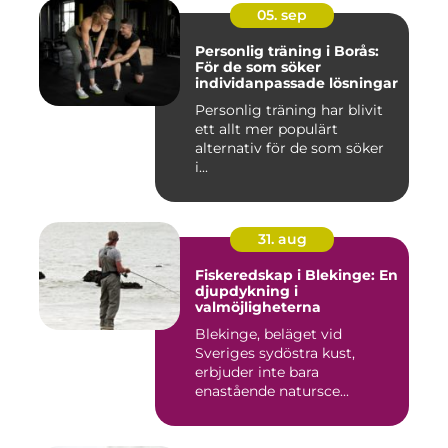
05. sep
Personlig träning i Borås:
För de som söker
individanpassade lösningar
Personlig träning har blivit
ett allt mer populärt
alternativ för de som söker
i...
31. aug
Fiskeredskap i Blekinge: En
djupdykning i
valmöjligheterna
Blekinge, beläget vid
Sveriges sydöstra kust,
erbjuder inte bara
enastående natursce...