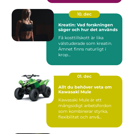
10. dec
Kreatin: Vad forskningen
säger och hur det används
Få kosttillskott är lika
välstuderade som kreatin.
Ämnet finns naturligt i
krop...
01. dec
Allt du behöver veta om
Kawasaki Mule
Kawasaki Mule är ett
mångsidigt arbetsfordon
som kombinerar styrka,
flexibilitet och anv&...