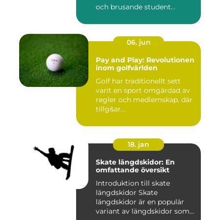
och brusande student...
06. jun
Pay and Play: Revolutionen
inom golfvärlden
Golf har traditionellt sett
varit en sport omgärdad av
regler och medlemskap, där
tillg&ar...
18. jan
Skate längdskidor: En
omfattande översikt
Introduktion till skate
längdskidor Skate
längdskidor är en populär
variant av längdskidor som