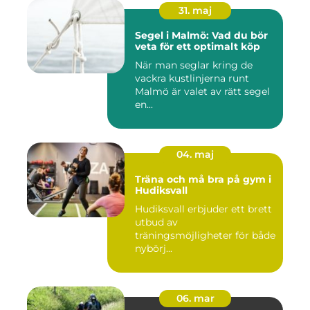
31. maj
Segel i Malmö: Vad du bör
veta för ett optimalt köp
När man seglar kring de
vackra kustlinjerna runt
Malmö är valet av rätt segel
en...
04. maj
Träna och må bra på gym i
Hudiksvall
Hudiksvall erbjuder ett brett
utbud av
träningsmöjligheter för både
nybörj...
06. mar