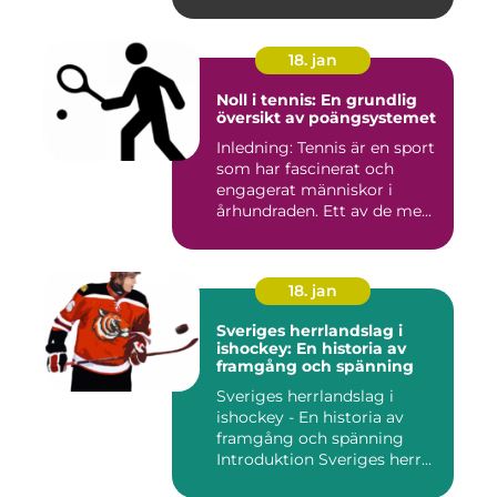
anvä...
18. jan
Noll i tennis: En grundlig
översikt av poängsystemet
Inledning: Tennis är en sport
som har fascinerat och
engagerat människor i
århundraden. Ett av de me...
18. jan
Sveriges herrlandslag i
ishockey: En historia av
framgång och spänning
Sveriges herrlandslag i
ishockey - En historia av
framgång och spänning
Introduktion Sveriges herr...