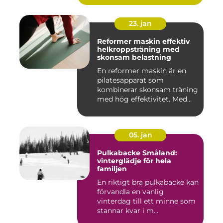
23. jan
Reformer maskin effektiv
helkroppsträning med
skonsam belastning
En reformer maskin är en
pilatesapparat som
kombinerar skonsam träning
med hög effektivitet. Med
hjä...
05. jan
Pulkabacke Småland:
vinterglädje för hela
familjen
En riktigt bra pulkabacke kan
förvandla en vanlig
vinterdag till ett minne som
stannar kvar i m...