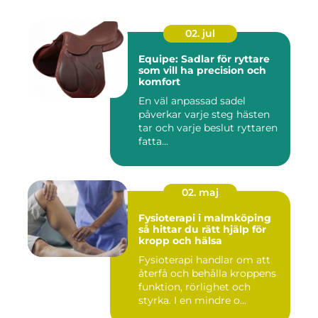
02. jul
Equipe: Sadlar för ryttare
som vill ha precision och
komfort
En väl anpassad sadel
påverkar varje steg hästen
tar och varje beslut ryttaren
fatta...
02. maj
Fysioterapi i malmköping
så hittar du rätt hjälp för
kropp och hälsa
Fysioterapi handlar om att
återfå och behålla kroppens
funktion, rörlighet och
styrka. I en mindre o...