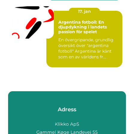
17. jan
Argentina fotboll: En
djupdykning i landets
passion för spelet
En övergripande, grundlig
översikt över "argentina
fotboll" Argentina är känt
som en av världens fr...
Adress