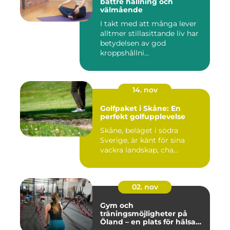
bättre hållning och
välmående
I takt med att många lever
alltmer stillasittande liv har
betydelsen av god
kroppshållni...
14. nov
Golfpaket i Skåne: En
perfekt golfupplevelse
Skåne, beläget i södra
Sverige, är känt för sina
vackra landskap, cha...
02. nov
Gym och
träningsmöjligheter på
Öland – en plats för hälsa