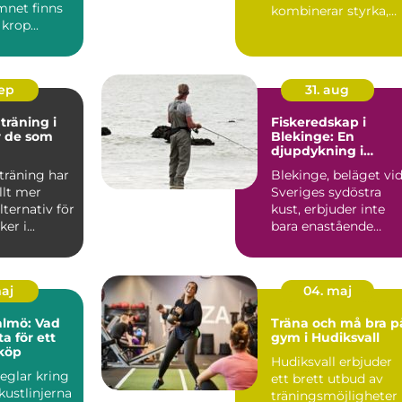
mnet finns
kombinerar styrka,
 krop...
flexibilitet och anv&...
sep
31. aug
träning i
Fiskeredskap i
r de som
Blekinge: En
djupdykning i
npassade
valmöjligheterna
träning har
Blekinge, beläget vi
allt mer
Sveriges sydöstra
lternativ för
kust, erbjuder inte
r i...
bara enastående
natursce...
maj
04. maj
almö: Vad
Träna och må bra p
a för ett
gym i Hudiksvall
köp
Hudiksvall erbjuder
eglar kring
ett brett utbud av
kustlinjerna
träningsmöjligheter