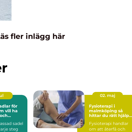
äs fler inlägg här
er
ul
02. maj
adlar för
Fysioterapi i
m vill ha
malmköping så
 och
hittar du rätt hjälp
för kropp och hälsa
assad sadel
Fysioterapi handlar
arje steg
om att återfå och