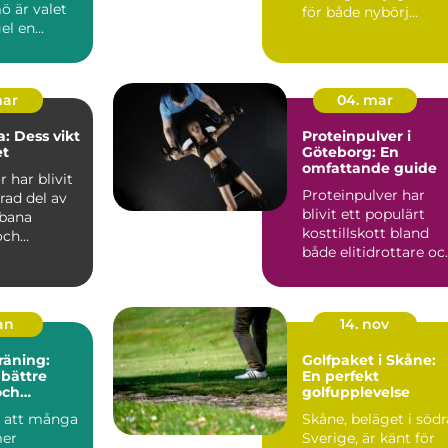
ö är valet
för både nybörj...
el en...
mar
04. mar
: Dess vikt
Proteinpulver i
et
Göteborg: En
omfattande guide
 har blivit
Proteinpulver har
rad del av
blivit ett populärt
bana
kosttillskott bland
och
både elitidrottare oc
dsområden,
motion&a...
jan
14. nov
räning:
Golfpaket i Skåne:
 bättre
En perfekt
och
golfupplevelse
de
d att många
Skåne, beläget i södr
mer
Sverige, är känt för