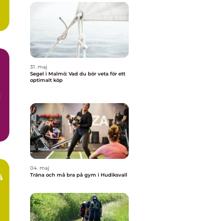
31. maj
Segel i Malmö: Vad du bör veta för ett
optimalt köp
d
04. maj
Träna och må bra på gym i Hudiksvall
å