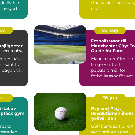
nde liv har
sina vackra landskap,
n av god
cha...
i...
nov
06. aug
Fotbollsresor till
öjligheter
Manchester City: En
– en plats
Guide för Fans
 och
riges näst
Manchester City har
nande
är känt för
länge varit ett
 dagar, vi...
populärt mål för
fotbollsresor för ent..
ul
06. jun
ärtat av
Pay and Play:
pptäck gym
Revolutionen inom
golfvärlden
oreska
Golf har traditionellt
tsstaden
sett varit en sport