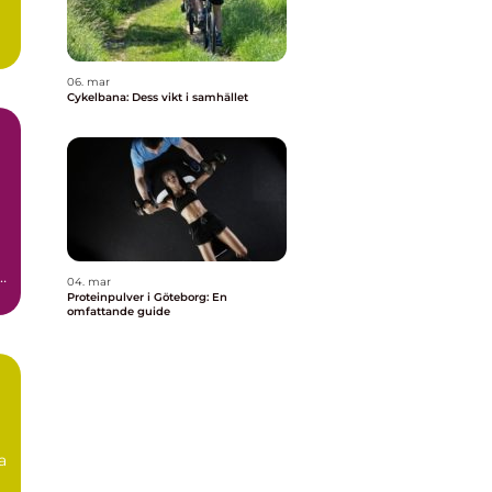
06. mar
Cykelbana: Dess vikt i samhället
h
04. mar
Proteinpulver i Göteborg: En
omfattande guide
a