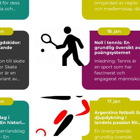
 för dess
omgärdad av regler
ria och
och medlemskap, dä
tudent...
tillg&ar...
an
18. jan
gdskidor:
Noll i tennis: En
tande
grundlig översikt a
poängsystemet
on till skate
Inledning: Tennis är
ate
en sport som har
r är en
fascinerat och
riant av
engagerat människo
or som
i århundraden. Ett av
de me...
an
17. jan
Argentina fotboll: E
lag i
djupdykning i
En historia
landets passion för
ång och
spelet
herrlandslag
En övergripande,
 - En
grundlig översikt