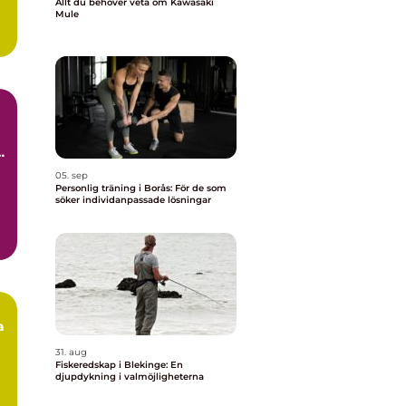
Allt du behöver veta om Kawasaki
Mule
a
05. sep
Personlig träning i Borås: För de som
söker individanpassade lösningar
a
31. aug
Fiskeredskap i Blekinge: En
djupdykning i valmöjligheterna