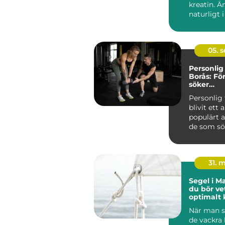
kreatin. Ä
naturligt i
05. 
Personlig 
Borås: Fö
söker
individa
Personlig 
lösningar
blivit ett 
populärt a
de som söke
31. 
Segel i M
du bör vet
optimalt 
När man s
de vackra 