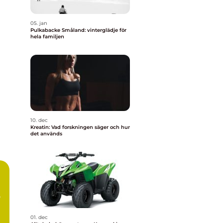
05. jan
Pulkabacke Småland: vinterglädje för
hela familjen
10. dec
Kreatin: Vad forskningen säger och hur
det används
01. dec