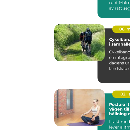
runt Malm
av rätt seg
06. 
Cykelbana
i samhäll
Cykelbanor
en integre
dagens ur
landskap 
landsbyg
redo ...
02. 
Postural t
Vägen till
hållning 
välmåen
I takt me
lever allt