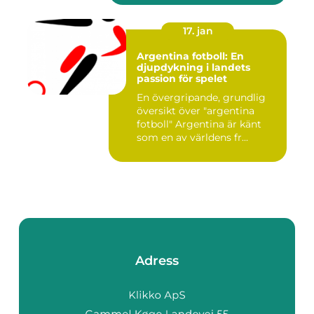
17. jan
Argentina fotboll: En
djupdykning i landets
passion för spelet
En övergripande, grundlig
översikt över "argentina
fotboll" Argentina är känt
som en av världens fr...
Adress