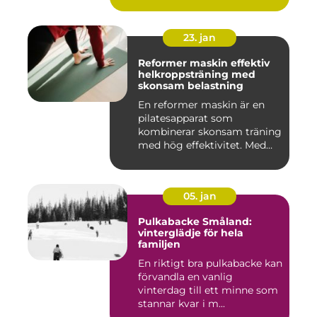
23. jan
Reformer maskin effektiv
helkroppsträning med
skonsam belastning
En reformer maskin är en
pilatesapparat som
kombinerar skonsam träning
med hög effektivitet. Med
hjä...
05. jan
Pulkabacke Småland:
vinterglädje för hela
familjen
En riktigt bra pulkabacke kan
förvandla en vanlig
vinterdag till ett minne som
stannar kvar i m...