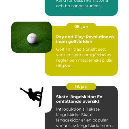
känd för dess rika historia
och brusande student...
06. jun
Pay and Play: Revolutionen
inom golfvärlden
Golf har traditionellt sett
varit en sport omgärdad av
regler och medlemskap, där
tillg&ar...
18. jan
Skate längdskidor: En
omfattande översikt
Introduktion till skate
längdskidor Skate
längdskidor är en populär
variant av längdskidor som