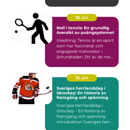
anvä...
18. jan
Noll i tennis: En grundlig
översikt av poängsystemet
Inledning: Tennis är en sport
som har fascinerat och
engagerat människor i
århundraden. Ett av de me...
18. jan
Sveriges herrlandslag i
ishockey: En historia av
framgång och spänning
Sveriges herrlandslag i
ishockey - En historia av
framgång och spänning
Introduktion Sveriges herr...