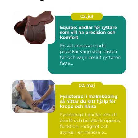
02. jul
Equipe: Sadlar för ryttare
som vill ha precision och
komfort
En väl anpassad sadel
påverkar varje steg hästen
tar och varje beslut ryttaren
fatta...
02. maj
Fysioterapi i malmköping
så hittar du rätt hjälp för
kropp och hälsa
Fysioterapi handlar om att
återfå och behålla kroppens
funktion, rörlighet och
styrka. I en mindre o...