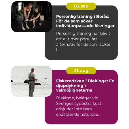
05. sep
Personlig träning i Borås:
För de som söker
individanpassade lösningar
Personlig träning har blivit
ett allt mer populärt
alternativ för de som söker
i...
31. aug
Fiskeredskap i Blekinge: En
djupdykning i
valmöjligheterna
Blekinge, beläget vid
Sveriges sydöstra kust,
erbjuder inte bara
enastående natursce...