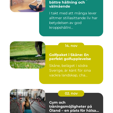
bättre hållning och
välmående
I takt med att många lever
alltmer stillasittande liv har
betydelsen av god
kroppshållni...
14. nov
Golfpaket i Skåne: En
perfekt golfupplevelse
Skåne, beläget i södra
Sverige, är känt för sina
vackra landskap, cha...
02. nov
Gym och
träningsmöjligheter på
Öland – en plats för hälsa