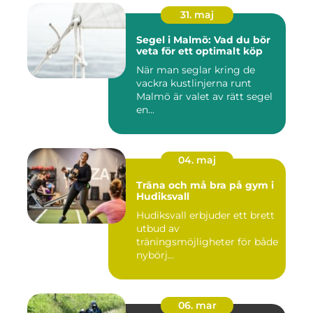
31. maj
Segel i Malmö: Vad du bör
veta för ett optimalt köp
När man seglar kring de
vackra kustlinjerna runt
Malmö är valet av rätt segel
en...
04. maj
Träna och må bra på gym i
Hudiksvall
Hudiksvall erbjuder ett brett
utbud av
träningsmöjligheter för både
nybörj...
06. mar