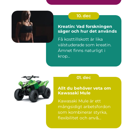
10. dec
Kreatin: Vad forskningen
säger och hur det används
Få kosttillskott är lika
välstuderade som kreatin.
Ämnet finns naturligt i
krop...
01. dec
Allt du behöver veta om
Kawasaki Mule
Kawasaki Mule är ett
mångsidigt arbetsfordon
som kombinerar styrka,
flexibilitet och anv&...