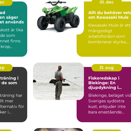
dec
01. dec
Vad
Allt du behöver vet
en säger
om Kawasaki Mule
det används
Kawasaki Mule är ett
skott är lika
mångsidigt
ade som
arbetsfordon som
mnet finns
kombinerar styrka,
 krop...
flexibilitet och anv&...
sep
31. aug
träning i
Fiskeredskap i
r de som
Blekinge: En
djupdykning i
npassade
valmöjligheterna
träning har
Blekinge, beläget vi
allt mer
Sveriges sydöstra
lternativ för
kust, erbjuder inte
r i...
bara enastående
natursce...