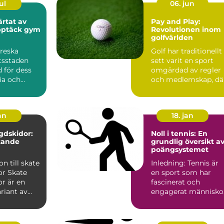
ul
06. jun
ärtat av
Pay and Play:
pptäck gym
Revolutionen inom
golfvärlden
oreska
Golf har traditionellt
tsstaden
sett varit en sport
 för dess
omgärdad av regler
ria och
och medlemskap, dä
tudent...
tillg&ar...
an
18. jan
gdskidor:
Noll i tennis: En
tande
grundlig översikt a
poängsystemet
on till skate
Inledning: Tennis är
ate
en sport som har
r är en
fascinerat och
riant av
engagerat människo
or som
i århundraden. Ett av
de me...