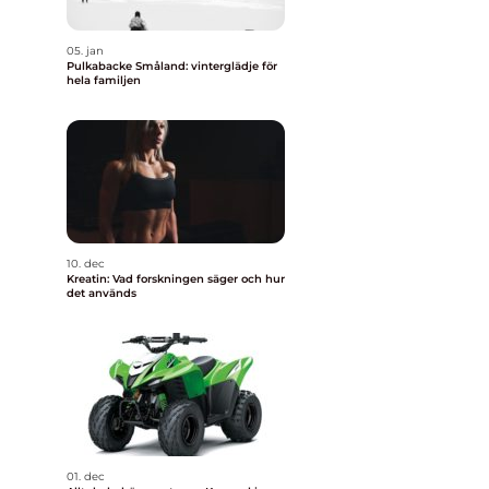
05. jan
Pulkabacke Småland: vinterglädje för
hela familjen
10. dec
Kreatin: Vad forskningen säger och hur
det används
01. dec