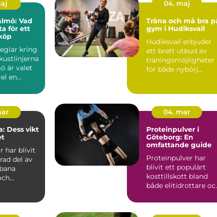
maj
04. maj
almö: Vad
Träna och må bra p
a för ett
gym i Hudiksvall
köp
Hudiksvall erbjuder
eglar kring
ett brett utbud av
kustlinjerna
träningsmöjligheter
ö är valet
för både nybörj...
el en...
mar
04. mar
: Dess vikt
Proteinpulver i
et
Göteborg: En
omfattande guide
 har blivit
Proteinpulver har
rad del av
blivit ett populärt
bana
kosttillskott bland
och
både elitidrottare oc
dsområden,
motion&a...