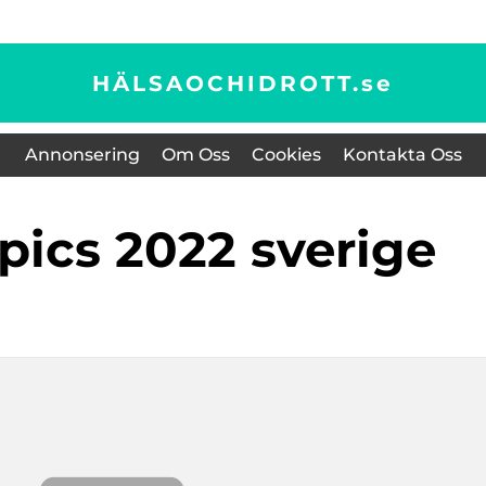
HÄLSAOCHIDROTT.
se
Annonsering
Om Oss
Cookies
Kontakta Oss
mpics 2022 sverige