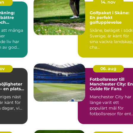
jan
14. nov
räning:
Golfpaket i Skåne:
 bättre
En perfekt
och
golfupplevelse
de
d att många
Skåne, beläget i södr
mer
Sverige, är känt för
nde liv har
sina vackra landskap,
n av god
cha...
i...
nov
06. aug
Fotbollsresor till
öjligheter
Manchester City: En
– en plats
Guide för Fans
 och
riges näst
Manchester City har
nande
är känt för
länge varit ett
 dagar, vi...
populärt mål för
fotbollsresor för ent..