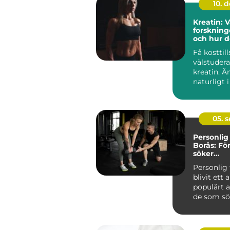
10. 
Kreatin: 
forskning
och hur 
Få kosttill
välstuder
kreatin. Ä
naturligt i
05. 
Personlig 
Borås: Fö
söker
individa
Personlig 
lösningar
blivit ett 
populärt a
de som söke