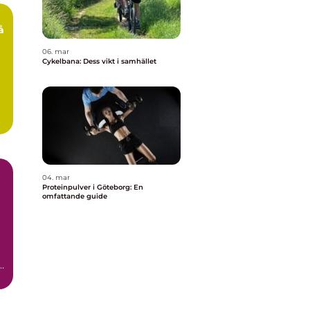
å
06. mar
Cykelbana: Dess vikt i samhället
04. mar
Proteinpulver i Göteborg: En
omfattande guide
h