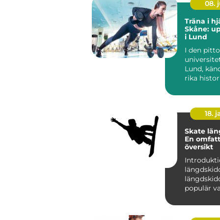
08. j
Träna i hj
Skåne: u
i Lund
I den pitt
universite
Lund, känd
rika histo
brusande s
18. j
Skate län
En omfat
översikt
Introdukti
längdskidor Sk
längdskido
populär va
längdskid
anvä...