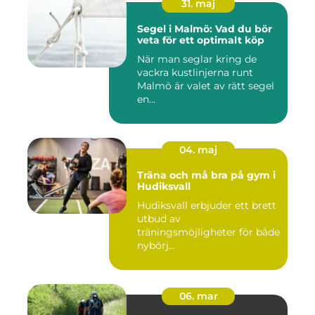
31. maj
Segel i Malmö: Vad du bör
veta för ett optimalt köp
När man seglar kring de
vackra kustlinjerna runt
Malmö är valet av rätt segel
en...
04. maj
Träna och må bra på gym i
Hudiksvall
Hudiksvall erbjuder ett brett
utbud av
träningsmöjligheter för både
nybörj...
06. mar