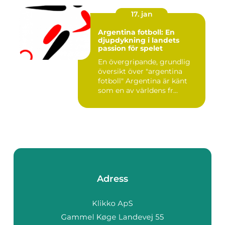
17. jan
Argentina fotboll: En
djupdykning i landets
passion för spelet
En övergripande, grundlig
översikt över "argentina
fotboll" Argentina är känt
som en av världens fr...
Adress