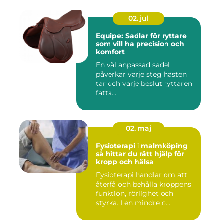
02. jul
Equipe: Sadlar för ryttare
som vill ha precision och
komfort
En väl anpassad sadel
påverkar varje steg hästen
tar och varje beslut ryttaren
fatta...
02. maj
Fysioterapi i malmköping
så hittar du rätt hjälp för
kropp och hälsa
Fysioterapi handlar om att
återfå och behålla kroppens
funktion, rörlighet och
styrka. I en mindre o...