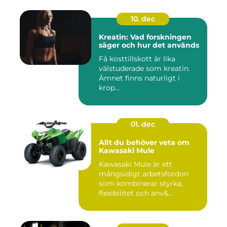
10. dec
Kreatin: Vad forskningen
säger och hur det används
Få kosttillskott är lika
välstuderade som kreatin.
Ämnet finns naturligt i
krop...
01. dec
Allt du behöver veta om
Kawasaki Mule
Kawasaki Mule är ett
mångsidigt arbetsfordon
som kombinerar styrka,
flexibilitet och anv&...