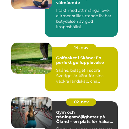
välmående
I takt med att många lever
alltmer stillasittande liv har
betydelsen av god
kroppshållni...
14. nov
Golfpaket i Skåne: En
perfekt golfupplevelse
Skåne, beläget i södra
Sverige, är känt för sina
vackra landskap, cha...
02. nov
Gym och
träningsmöjligheter på
Öland – en plats för hälsa
och välbefinnande