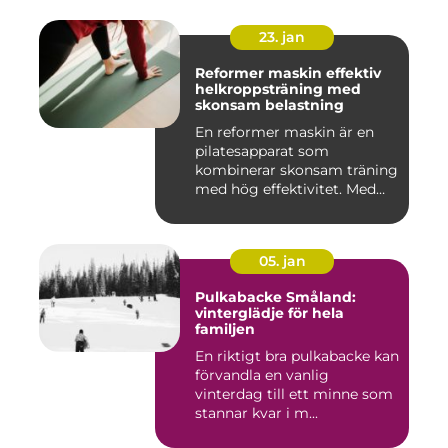
23. jan
Reformer maskin effektiv
helkroppsträning med
skonsam belastning
En reformer maskin är en
pilatesapparat som
kombinerar skonsam träning
med hög effektivitet. Med
hjä...
05. jan
Pulkabacke Småland:
vinterglädje för hela
familjen
En riktigt bra pulkabacke kan
förvandla en vanlig
vinterdag till ett minne som
stannar kvar i m...