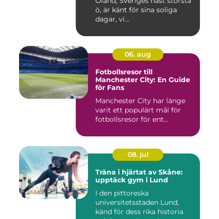
Öland, Sveriges näst största
ö, är känt för sina soliga
dagar, vi...
06. aug
Fotbollsresor till
Manchester City: En Guide
för Fans
Manchester City har länge
varit ett populärt mål för
fotbollsresor för ent...
08. jul
Träna i hjärtat av Skåne:
upptäck gym i Lund
I den pittoreska
universitetsstaden Lund,
känd för dess rika historia