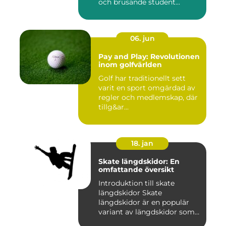
och brusande student...
06. jun
Pay and Play: Revolutionen
inom golfvärlden
Golf har traditionellt sett
varit en sport omgärdad av
regler och medlemskap, där
tillg&ar...
18. jan
Skate längdskidor: En
omfattande översikt
Introduktion till skate
längdskidor Skate
längdskidor är en populär
variant av längdskidor som
anvä...