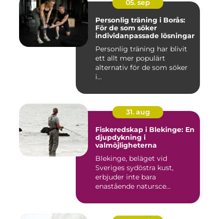
05. sep
Personlig träning i Borås:
För de som söker
individanpassade lösningar
Personlig träning har blivit
ett allt mer populärt
alternativ för de som söker
i...
31. aug
Fiskeredskap i Blekinge: En
djupdykning i
valmöjligheterna
Blekinge, beläget vid
Sveriges sydöstra kust,
erbjuder inte bara
enastående natursce...