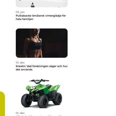
05. jan
Pulkabacke Småland: vinterglädje för
hela familjen
10. dec
Kreatin: Vad forskningen säger och hur
det används
01. dec