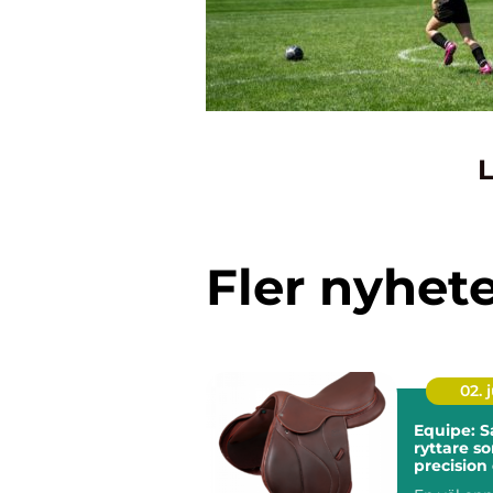
L
Fler nyhet
02. j
Equipe: S
ryttare so
precision
komfort