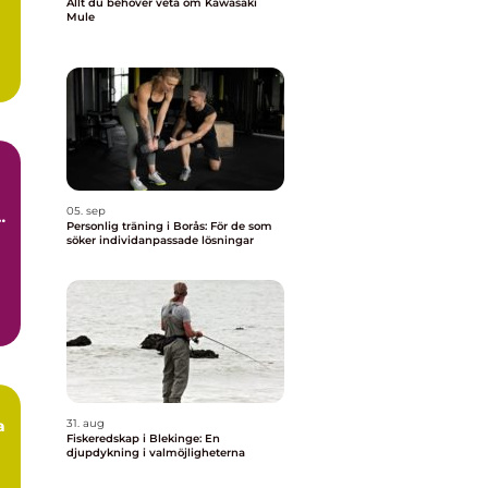
Allt du behöver veta om Kawasaki
Mule
05. sep
a
Personlig träning i Borås: För de som
söker individanpassade lösningar
a
31. aug
Fiskeredskap i Blekinge: En
djupdykning i valmöjligheterna