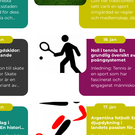
oreska
Golf har traditionellt
tsstaden
sett varit en sport
 för dess
omgärdad av regler
ria och
och medlemskap, dä
tudent...
tillg&ar...
an
18. jan
gdskidor:
Noll i tennis: En
tande
grundlig översikt a
poängsystemet
on till skate
Inledning: Tennis är
ate
en sport som har
r är en
fascinerat och
riant av
engagerat människo
or som
i århundraden. Ett av
de me...
an
17. jan
Argentina fotboll: E
lag i
djupdykning i
En historia
landets passion för
ång och
spelet