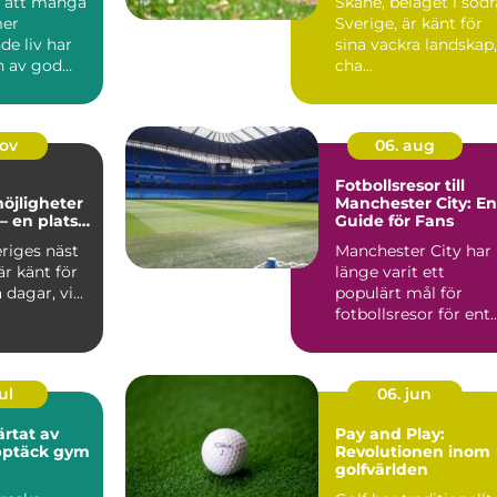
d att många
Skåne, beläget i södr
mer
Sverige, är känt för
nde liv har
sina vackra landskap,
n av god
cha...
i...
nov
06. aug
Fotbollsresor till
öjligheter
Manchester City: En
– en plats
Guide för Fans
 och
riges näst
Manchester City har
nande
är känt för
länge varit ett
 dagar, vi...
populärt mål för
fotbollsresor för ent..
ul
06. jun
ärtat av
Pay and Play:
pptäck gym
Revolutionen inom
golfvärlden