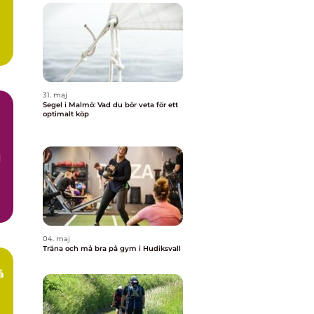
31. maj
Segel i Malmö: Vad du bör veta för ett
optimalt köp
d
04. maj
Träna och må bra på gym i Hudiksvall
å