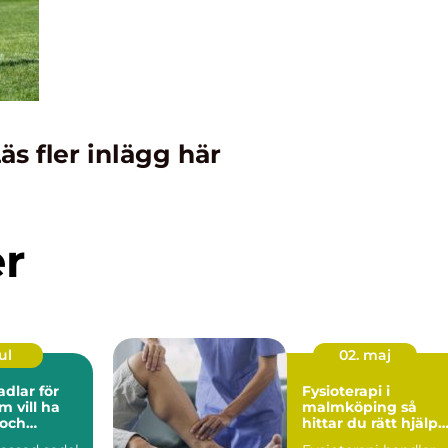
äs fler inlägg här
er
ul
02. maj
adlar för
Fysioterapi i
m vill ha
malmköping så
 och
hittar du rätt hjälp
för kropp och hälsa