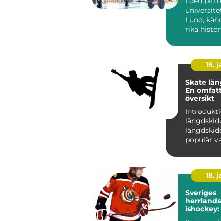
I den pitt
universite
Lund, känd
rika histo
brusande s
18. j
Skate län
En omfat
översikt
Introdukti
längdskidor Sk
längdskido
populär va
längdskid
anvä...
18. j
Sveriges
herrlands
ishockey: 
av framg