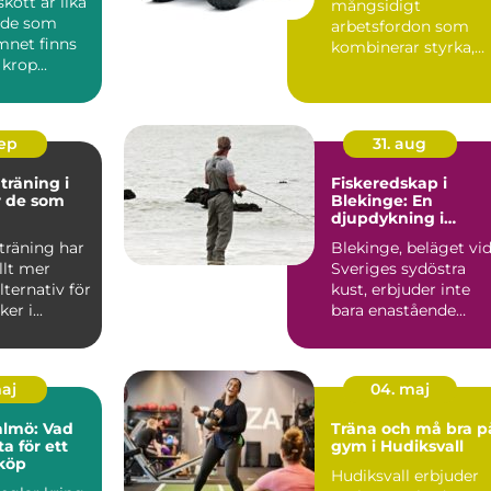
skott är lika
mångsidigt
ade som
arbetsfordon som
mnet finns
kombinerar styrka,
 krop...
flexibilitet och anv&...
sep
31. aug
träning i
Fiskeredskap i
r de som
Blekinge: En
djupdykning i
npassade
valmöjligheterna
träning har
Blekinge, beläget vi
allt mer
Sveriges sydöstra
lternativ för
kust, erbjuder inte
r i...
bara enastående
natursce...
maj
04. maj
almö: Vad
Träna och må bra p
a för ett
gym i Hudiksvall
köp
Hudiksvall erbjuder