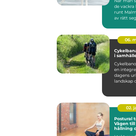
När man s
de vackra 
runt Malm
av rätt seg
06. 
Cykelbana
i samhäll
Cykelbanor
en integre
dagens ur
landskap 
landsbyg
redo ...
02. 
Postural t
Vägen till
hållning 
välmåen