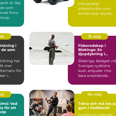
skott är lika
mångsidigt
ade som
arbetsfordon som
mnet finns
kombinerar styrka,
 krop...
flexibilitet och anv&...
sep
31. aug
träning i
Fiskeredskap i
r de som
Blekinge: En
djupdykning i
npassade
valmöjligheterna
träning har
Blekinge, beläget vi
allt mer
Sveriges sydöstra
lternativ för
kust, erbjuder inte
r i...
bara enastående
natursce...
maj
04. maj
almö: Vad
Träna och må bra p
a för ett
gym i Hudiksvall
köp
Hudiksvall erbjuder