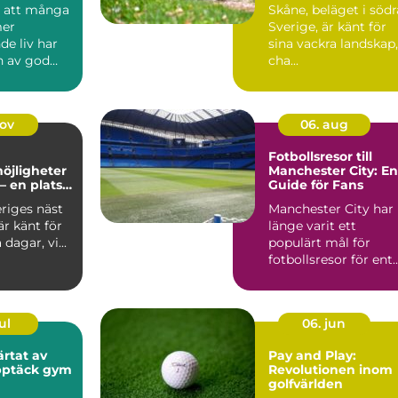
d att många
Skåne, beläget i södr
mer
Sverige, är känt för
nde liv har
sina vackra landskap,
n av god
cha...
i...
nov
06. aug
Fotbollsresor till
öjligheter
Manchester City: En
– en plats
Guide för Fans
 och
riges näst
Manchester City har
nande
är känt för
länge varit ett
 dagar, vi...
populärt mål för
fotbollsresor för ent..
ul
06. jun
ärtat av
Pay and Play:
pptäck gym
Revolutionen inom
golfvärlden