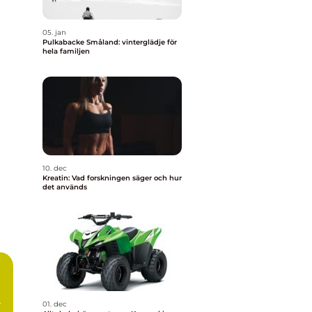
05. jan
Pulkabacke Småland: vinterglädje för
hela familjen
10. dec
Kreatin: Vad forskningen säger och hur
det används
01. dec