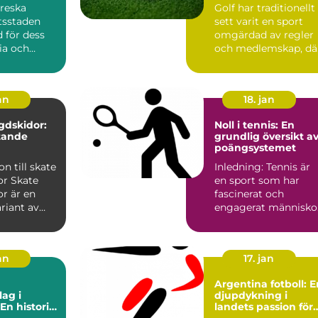
oreska
Golf har traditionellt
tsstaden
sett varit en sport
 för dess
omgärdad av regler
ria och
och medlemskap, dä
tudent...
tillg&ar...
an
18. jan
gdskidor:
Noll i tennis: En
tande
grundlig översikt a
poängsystemet
on till skate
Inledning: Tennis är
ate
en sport som har
r är en
fascinerat och
riant av
engagerat människo
or som
i århundraden. Ett av
de me...
an
17. jan
Argentina fotboll: E
lag i
djupdykning i
En historia
landets passion för
ång och
spelet