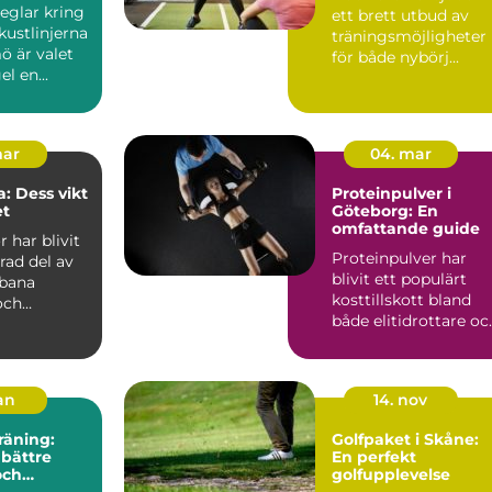
eglar kring
ett brett utbud av
kustlinjerna
träningsmöjligheter
ö är valet
för både nybörj...
el en...
mar
04. mar
: Dess vikt
Proteinpulver i
et
Göteborg: En
omfattande guide
 har blivit
Proteinpulver har
rad del av
blivit ett populärt
bana
kosttillskott bland
och
både elitidrottare oc
dsområden,
motion&a...
jan
14. nov
räning:
Golfpaket i Skåne:
 bättre
En perfekt
och
golfupplevelse
de