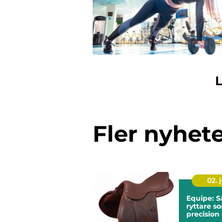
L
Fler nyhet
02. j
Equipe: S
ryttare so
precision
komfort