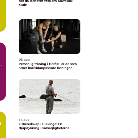
Allt du behöver veta om Kawasaki
Mule
05. sep
a
Personlig träning i Borås: För de som
söker individanpassade lösningar
31. aug
a
Fiskeredskap i Blekinge: En
djupdykning i valmöjligheterna