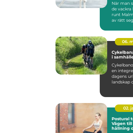
När man s
de vackra 
runt Malm
av rätt seg
06. 
Cykelbana
i samhäll
Cykelbanor
en integre
dagens ur
landskap 
landsbyg
redo ...
02. 
Postural t
Vägen till
hållning 
välmåen