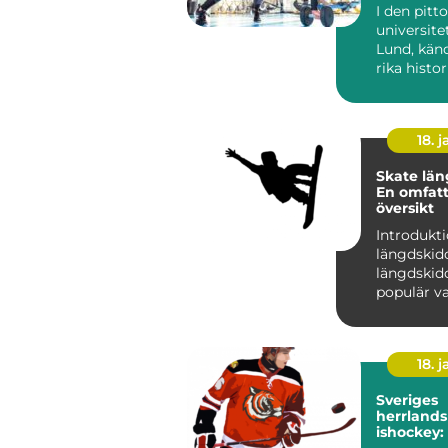
I den pitt
universite
Lund, känd
rika histo
brusande s
18. j
Skate län
En omfat
översikt
Introdukti
längdskidor Sk
längdskido
populär va
längdskid
anvä...
18. j
Sveriges
herrlands
ishockey: 
av framg