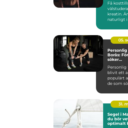
Få kosttill
välstuder
kreatin. Ä
naturligt i
05. 
Personlig 
Borås: Fö
söker
individa
Personlig 
lösningar
blivit ett 
populärt a
de som söke
31. 
Segel i M
du bör vet
optimalt 