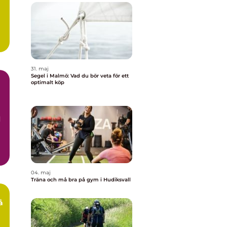
31. maj
Segel i Malmö: Vad du bör veta för ett
optimalt köp
d
04. maj
Träna och må bra på gym i Hudiksvall
å