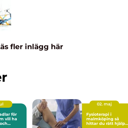
äs fler inlägg här
er
ul
02. maj
adlar för
Fysioterapi i
m vill ha
malmköping så
 och
hittar du rätt hjälp
för kropp och hälsa