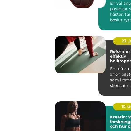
En väl anp
påverkar v
hästen tar
beslut rytt
23. 
Reformer
effektiv
helkropps
med sko
En reform
belastnin
är en pila
som komb
skonsam 
hög effekt
hjä...
10. 
Kreatin: 
forskning
och hur 