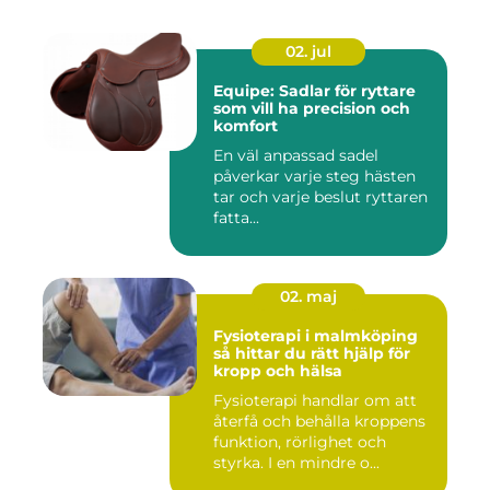
02. jul
Equipe: Sadlar för ryttare
som vill ha precision och
komfort
En väl anpassad sadel
påverkar varje steg hästen
tar och varje beslut ryttaren
fatta...
02. maj
Fysioterapi i malmköping
så hittar du rätt hjälp för
kropp och hälsa
Fysioterapi handlar om att
återfå och behålla kroppens
funktion, rörlighet och
styrka. I en mindre o...