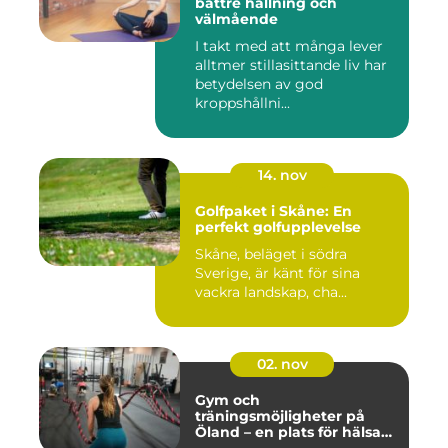
bättre hållning och
välmående
I takt med att många lever
alltmer stillasittande liv har
betydelsen av god
kroppshållni...
14. nov
Golfpaket i Skåne: En
perfekt golfupplevelse
Skåne, beläget i södra
Sverige, är känt för sina
vackra landskap, cha...
02. nov
Gym och
träningsmöjligheter på
Öland – en plats för hälsa