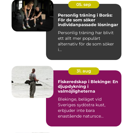
05. sep
Personlig träning i Borås:
För de som söker
individanpassade lösningar
Personlig träning har blivit
ett allt mer populärt
alternativ för de som söker
i...
31. aug
Fiskeredskap i Blekinge: En
djupdykning i
valmöjligheterna
Blekinge, beläget vid
Sveriges sydöstra kust,
erbjuder inte bara
enastående natursce...