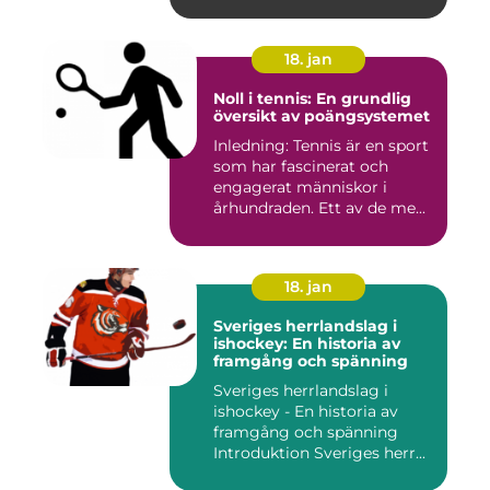
anvä...
18. jan
Noll i tennis: En grundlig
översikt av poängsystemet
Inledning: Tennis är en sport
som har fascinerat och
engagerat människor i
århundraden. Ett av de me...
18. jan
Sveriges herrlandslag i
ishockey: En historia av
framgång och spänning
Sveriges herrlandslag i
ishockey - En historia av
framgång och spänning
Introduktion Sveriges herr...