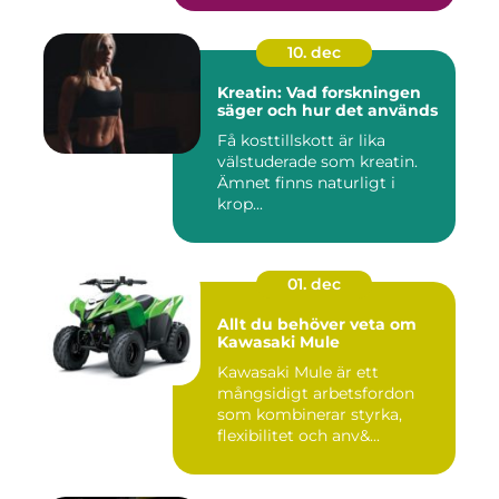
10. dec
Kreatin: Vad forskningen
säger och hur det används
Få kosttillskott är lika
välstuderade som kreatin.
Ämnet finns naturligt i
krop...
01. dec
Allt du behöver veta om
Kawasaki Mule
Kawasaki Mule är ett
mångsidigt arbetsfordon
som kombinerar styrka,
flexibilitet och anv&...