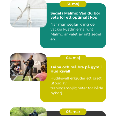
31. maj
Segel i Malmö: Vad du bör
veta för ett optimalt köp
När man seglar kring de
vackra kustlinjerna runt
Malmö är valet av rätt segel
en...
04. maj
Träna och må bra på gym i
Hudiksvall
Hudiksvall erbjuder ett brett
utbud av
träningsmöjligheter för både
nybörj...
06. mar