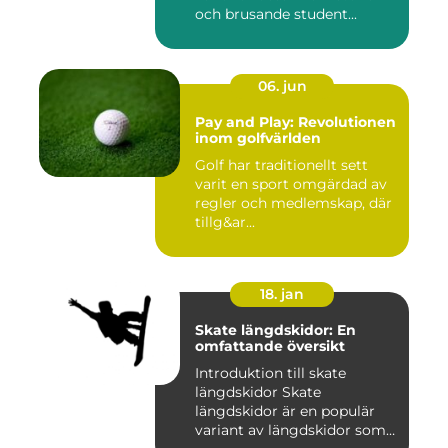
och brusande student...
06. jun
Pay and Play: Revolutionen
inom golfvärlden
Golf har traditionellt sett
varit en sport omgärdad av
regler och medlemskap, där
tillg&ar...
18. jan
Skate längdskidor: En
omfattande översikt
Introduktion till skate
längdskidor Skate
längdskidor är en populär
variant av längdskidor som