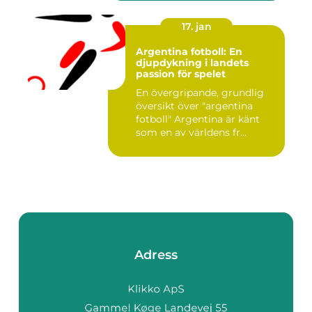
17. jan
Argentina fotboll: En
djupdykning i landets
passion för spelet
En övergripande, grundlig
översikt över "argentina
fotboll" Argentina är känt
som en av världens fr...
Adress