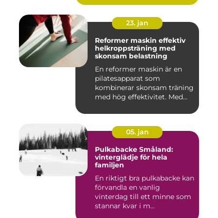
23. jan
Reformer maskin effektiv
helkroppsträning med
skonsam belastning
En reformer maskin är en
pilatesapparat som
kombinerar skonsam träning
med hög effektivitet. Med
hjä...
05. jan
Pulkabacke Småland:
vinterglädje för hela
familjen
En riktigt bra pulkabacke kan
förvandla en vanlig
vinterdag till ett minne som
stannar kvar i m...